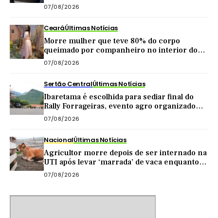
internet
07/08/2026
Ceará
Últimas Notícias
Morre mulher que teve 80% do corpo
queimado por companheiro no interior do
Ceará
07/08/2026
Sertão Central
Últimas Notícias
Ibaretama é escolhida para sediar final do
Rally Forrageiras, evento agro organizado
pela CNA
07/08/2026
Nacional
Últimas Notícias
Agricultor morre depois de ser internado na
UTI após levar ‘marrada’ de vaca enquanto
tirava leite
07/08/2026