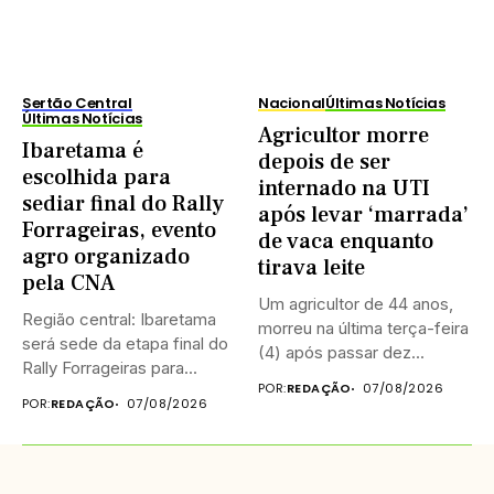
Sertão Central
Nacional
Últimas Notícias
Últimas Notícias
Agricultor morre
Ibaretama é
depois de ser
escolhida para
internado na UTI
sediar final do Rally
após levar ‘marrada’
Forrageiras, evento
de vaca enquanto
agro organizado
tirava leite
pela CNA
Um agricultor de 44 anos,
Região central: Ibaretama
morreu na última terça-feira
será sede da etapa final do
(4) após passar dez...
Rally Forrageiras para...
POR:
REDAÇÃO
07/08/2026
POR:
REDAÇÃO
07/08/2026