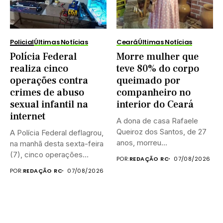
Policial
Últimas Notícias
Ceará
Últimas Notícias
Polícia Federal
Morre mulher que
realiza cinco
teve 80% do corpo
operações contra
queimado por
crimes de abuso
companheiro no
sexual infantil na
interior do Ceará
internet
A dona de casa Rafaele
Queiroz dos Santos, de 27
A Polícia Federal deflagrou,
anos, morreu...
na manhã desta sexta-feira
(7), cinco operações
POR:
REDAÇÃO RC
07/08/2026
simultâneas...
POR:
REDAÇÃO RC
07/08/2026