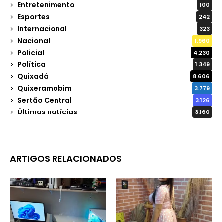
Entretenimento
100
Esportes
242
Internacional
323
Nacional
1.960
Policial
4.230
Política
1.349
Quixadá
8.606
Quixeramobim
3.779
Sertão Central
3.126
Últimas notícias
3.160
ARTIGOS RELACIONADOS