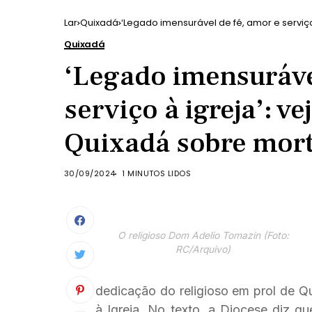
Lar
Quixadá
‘Legado imensurável de fé, amor e serviç
Adelio
Quixadá
‘Legado imensuráve
serviço à igreja’: v
Quixadá sobre mor
30/09/2024
1 MINUTOS LIDOS
O religioso Dom Adelio Tomazin (Foto:
RC/Arquivo)
dedicação do religioso em prol de Q
à Igreja. No texto, a Diocese diz 