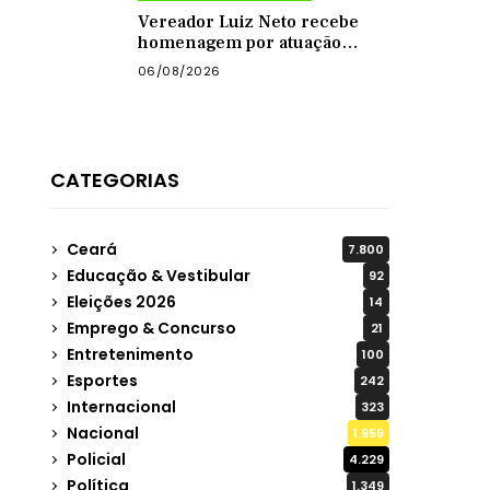
Vereador Luiz Neto recebe
homenagem por atuação
como presidente da Câmara
06/08/2026
de Quixadá
CATEGORIAS
Ceará
7.800
Educação & Vestibular
92
Eleições 2026
14
Emprego & Concurso
21
Entretenimento
100
Esportes
242
Internacional
323
Nacional
1.959
Policial
4.229
Política
1.349