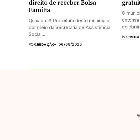
direito de receber Bolsa
gratui
Família
O munic
extensa 
Quixadá: A Prefeitura deste município,
celebrar 
por meio da Secretaria de Assistência
Social...
POR:
REDA
POR:
REDAÇÃO
06/08/2026
©