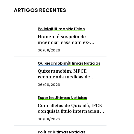
ARTIGOS RECENTES
Policial
Últimas Notícias
Homem é suspeito de
incendiar casa com ex-
companheira e filha
06/08/2026
adolescente dentro do imóvel
Quixeramobim
Últimas Notícias
Quixeramobim: MPCE
recomenda medidas de
segurança para eventos com
06/08/2026
público acima de mil pessoas
Esportes
Últimas Notícias
Com atletas de Quixadá, IFCE
conquista título internacional
de futsal na China
06/08/2026
Política
Últimas Notícias