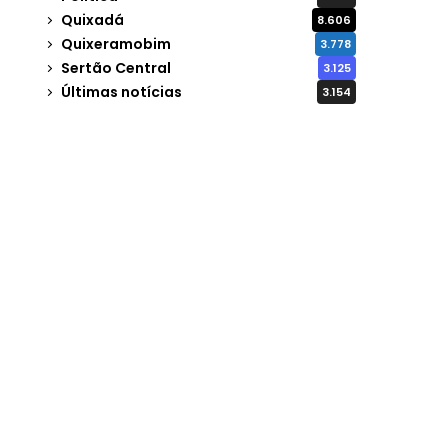
Quixadá
8.606
Quixeramobim
3.778
Sertão Central
3.125
Últimas notícias
3.154