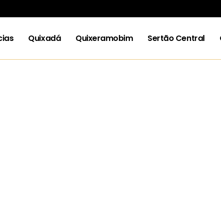
cias
Quixadá
Quixeramobim
Sertão Central