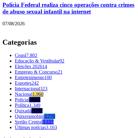
Polícia Federal realiza cinco operações contra crimes
de abuso sexual infantil na internet
07/08/2026
Categorias
Ceará
7.802
Educação & Vestibular
92
Eleições 2026
14
Emprego & Concurso
21
Entretenimento
100
Esportes
242
Internacional
323
Nacional
1.960
Policial
4.230
Política
1.349
Quixadá
8.608
Quixeramobim
3.779
Sertão Central
3.127
Últimas notícias
3.163