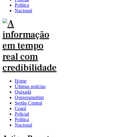
Política
Nacional
Home
Últimas notícias
Quixadá
Quixeramobim
Sertão Central
Ceará
Policial
Política
Nacional