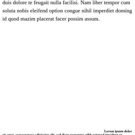
duis dolore te feugait nulla facilisi. Nam liber tempor cum
soluta nobis eleifend option congue nihil imperdiet doming
id quod mazim placerat facer possim assum.
Lorem ipsum dolor
sit amet, consectetuer adipiscing elit, sed diam nonummy nibh euismod tincidunt ut