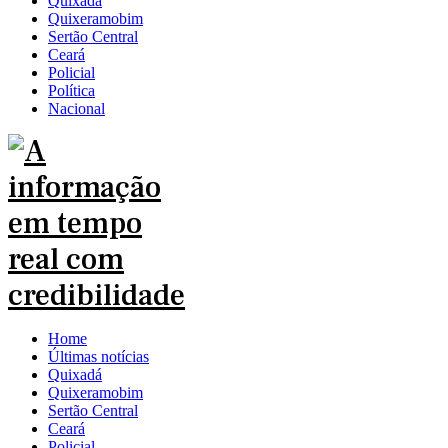
Quixadá
Quixeramobim
Sertão Central
Ceará
Policial
Política
Nacional
Home
Últimas notícias
Quixadá
Quixeramobim
Sertão Central
Ceará
Policial