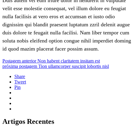
Duis autem vel eum iriure dolor in hendrerit in vulputate
velit esse molestie consequat, vel illum dolore eu feugiat
nulla facilisis at vero eros et accumsan et iusto odio
dignissim qui blandit praesent luptatum zzril delenit augue
duis dolore te feugait nulla facilisi. Nam liber tempor cum
soluta nobis eleifend option congue nihil imperdiet doming
id quod mazim placerat facer possim assum.
Postagem anterior
Non habent claritatem insitam est
próxima postagem
Tion ullamcorper suscipit lobortis nisl
Share
Tweet
Pin
Artigos Recentes