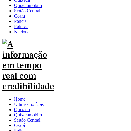
Quixadá
Quixeramobim
Sertão Central
Ceará
Policial
Política
Nacional
Home
Últimas notícias
Quixadá
Quixeramobim
Sertão Central
Ceará
Policial