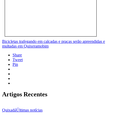
Bicicletas trafegando em calçadas e praças serão apreendidas e
multadas em Quixeramobim
Share
Tweet
Pin
Artigos Recentes
Quixadá
Últimas notícias