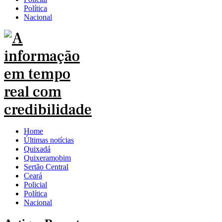
Política
Nacional
Home
Últimas notícias
Quixadá
Quixeramobim
Sertão Central
Ceará
Policial
Política
Nacional