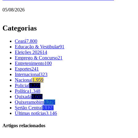
05/08/2026
Categorias
Ceará
7.800
Educação & Vestibular
91
Eleições 2026
14
Emprego & Concurso
21
Entretenimento
100
Esportes
241
Internacional
323
Nacional
1.959
Policial
4.227
Política
1.348
Quixadá
8.605
Quixeramobim
3.776
Sertão Central
3.124
Últimas notícias
3.146
Artigos relacionados