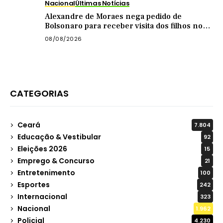
Nacional
Últimas Notícias
Alexandre de Moraes nega pedido de
Bolsonaro para receber visita dos filhos no
dia dos pais
08/08/2026
CATEGORIAS
Ceará
7.804
Educação & Vestibular
92
Eleições 2026
15
Emprego & Concurso
21
Entretenimento
100
Esportes
242
Internacional
323
Nacional
1.962
Policial
4.230