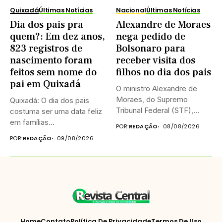
Quixadá
Últimas Notícias
Nacional
Últimas Notícias
Dia dos pais pra
Alexandre de Moraes
quem?: Em dez anos,
nega pedido de
823 registros de
Bolsonaro para
nascimento foram
receber visita dos
feitos sem nome do
filhos no dia dos pais
pai em Quixadá
O ministro Alexandre de
Moraes, do Supremo
Quixadá: O dia dos pais
Tribunal Federal (STF),
costuma ser uma data feliz
negou neste...
em famílias...
POR:
REDAÇÃO
08/08/2026
POR:
REDAÇÃO
09/08/2026
Home
Contato
Política De Privacidade
Termos De Uso