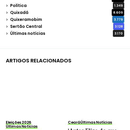
Política
1.349
Quixadá
8.609
Quixeramobim
3.779
Sertão Central
3.128
Últimas notícias
3.170
ARTIGOS RELACIONADOS
Eleições 2026
Ceará
Últimas Notícias
Últimas Notícias