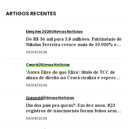
ARTIGOS RECENTES
Eleições 2026
Últimas Notícias
De R$ 36 mil para 3,8 milhões: Patrimônio de
Nikolas Ferreira cresce mais de 10.000% em
4 anos como deputado
09/08/2026
Ceará
Últimas Notícias
‘Antes Elize do que Eliza’: título de TCC de
aluna de direito no Ceará viraliza e repercute
nas redes
09/08/2026
Quixadá
Últimas Notícias
Dia dos pais pra quem?: Em dez anos, 823
registros de nascimento foram feitos sem
nome do pai em Quixadá
09/08/2026