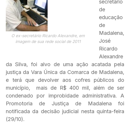
secretário
de
educação
de
Madalena,
O ex-secretário Ricardo Alexandre, em
José
imagem de sua rede social de 2011
Ricardo
Alexandre
da Silva, foi alvo de uma ação acatada pela
justiça da Vara Única da Comarca de Madalena,
e terá que devolver aos cofres públicos do
município, mais de R$ 400 mil, além de ser
condenado por improbidade administrativa. A
Promotoria de Justiça de Madalena foi
notificada da decisão judicial nesta quinta-feira
(29/10).