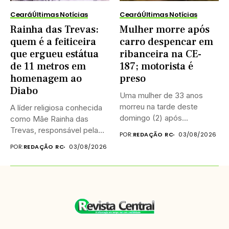
Ceará
Últimas Notícias
Ceará
Últimas Notícias
Rainha das Trevas:
Mulher morre após
quem é a feiticeira
carro despencar em
que ergueu estátua
ribanceira na CE-
de 11 metros em
187; motorista é
homenagem ao
preso
Diabo
Uma mulher de 33 anos
morreu na tarde deste
A líder religiosa conhecida
domingo (2) após...
como Mãe Rainha das
Trevas, responsável pela
POR:
REDAÇÃO RC
03/08/2026
construção...
POR:
REDAÇÃO RC
03/08/2026