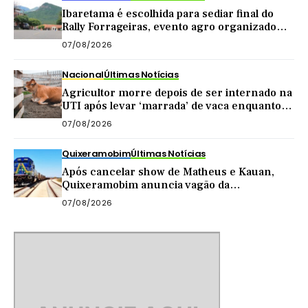
Ibaretama é escolhida para sediar final do
Rally Forrageiras, evento agro organizado
pela CNA
07/08/2026
Nacional
Últimas Notícias
Agricultor morre depois de ser internado na
UTI após levar ‘marrada’ de vaca enquanto
tirava leite
07/08/2026
Quixeramobim
Últimas Notícias
Após cancelar show de Matheus e Kauan,
Quixeramobim anuncia vagão da
Transnordestina como atração de
07/08/2026
aniversário do município