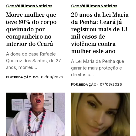
Ceará
Últimas Notícias
Ceará
Últimas Notícias
Morre mulher que
20 anos da Lei Maria
teve 80% do corpo
da Penha: Ceará já
queimado por
registrou mais de 13
companheiro no
mil casos de
interior do Ceará
violência contra
mulher este ano
A dona de casa Rafaele
Queiroz dos Santos, de 27
A Lei Maria da Penha que
anos, morreu...
garante mais proteção e
direitos à...
POR:
REDAÇÃO RC
07/08/2026
POR:
REDAÇÃO
07/08/2026