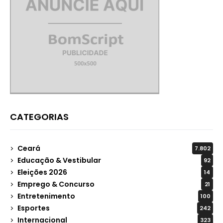
CATEGORIAS
Ceará
7.802
Educação & Vestibular
92
Eleições 2026
14
Emprego & Concurso
21
Entretenimento
100
Esportes
242
Internacional
323