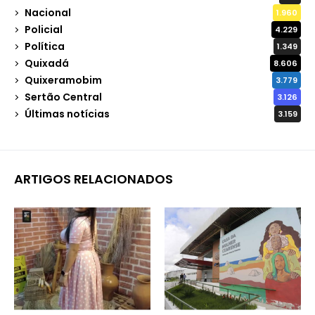
Nacional
1.960
Policial
4.229
Política
1.349
Quixadá
8.606
Quixeramobim
3.779
Sertão Central
3.126
Últimas notícias
3.159
ARTIGOS RELACIONADOS