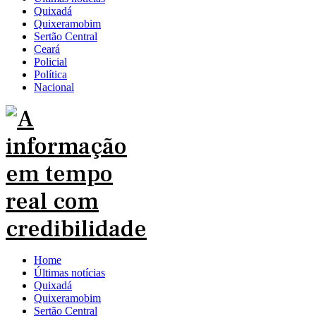
Quixadá
Quixeramobim
Sertão Central
Ceará
Policial
Política
Nacional
Home
Últimas notícias
Quixadá
Quixeramobim
Sertão Central