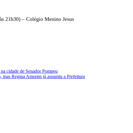
 às 21h30) – Colégio Menino Jesus
os na cidade de Senador Pompeu
a, mas Regina Amorim já assumiu a Prefeitura