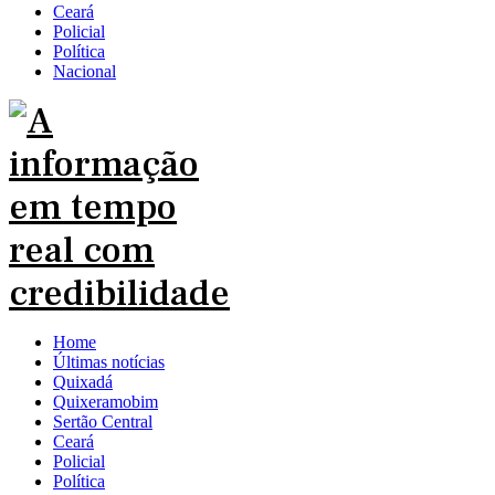
Ceará
Policial
Política
Nacional
Home
Últimas notícias
Quixadá
Quixeramobim
Sertão Central
Ceará
Policial
Política