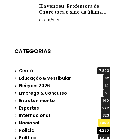
Ela venceu! Professora de
Choró toca o sino da última
quimioterapia e é recebida
07/08/2026
com carreata
CATEGORIAS
Ceará
7.803
Educação & Vestibular
92
Eleições 2026
14
Emprego & Concurso
21
Entretenimento
100
Esportes
242
Internacional
323
Nacional
1.960
Policial
4.230
Política
1.349