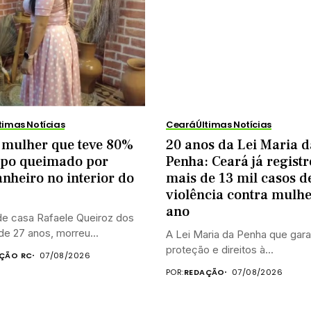
timas Notícias
Ceará
Últimas Notícias
 mulher que teve 80%
20 anos da Lei Maria d
rpo queimado por
Penha: Ceará já regist
heiro no interior do
mais de 13 mil casos d
violência contra mulhe
ano
de casa Rafaele Queiroz dos
de 27 anos, morreu...
A Lei Maria da Penha que gar
proteção e direitos à...
ÇÃO RC
07/08/2026
POR:
REDAÇÃO
07/08/2026