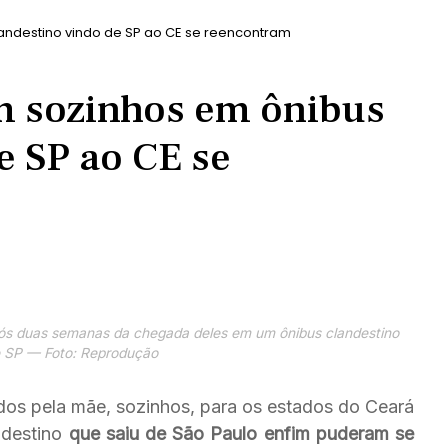
andestino vindo de SP ao CE se reencontram
m sozinhos em ônibus
e SP ao CE se
ós duas semanas da chegada deles em um ônibus clandestino
e SP — Foto: Reprodução
os pela mãe, sozinhos, para os estados do Ceará
destino
que saiu de São Paulo enfim puderam se