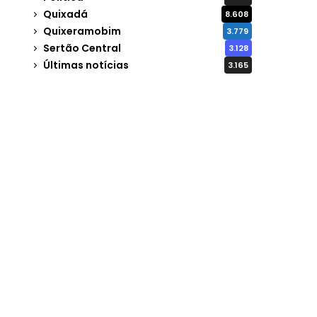
Quixadá
8.608
Quixeramobim
3.779
Sertão Central
3.128
Últimas notícias
3.165