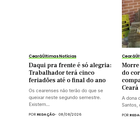
Ceará
Últimas Notícias
Ceará
Úl
Daqui pra frente é só alegria:
Morre
Trabalhador terá cinco
do co
feriadões até o final do ano
compan
Ceará
Os cearenses não terão do que se
queixar neste segundo semestre.
A dona 
Existem...
Santos, 
POR:
REDAÇÃO
08/08/2026
POR:
REDA