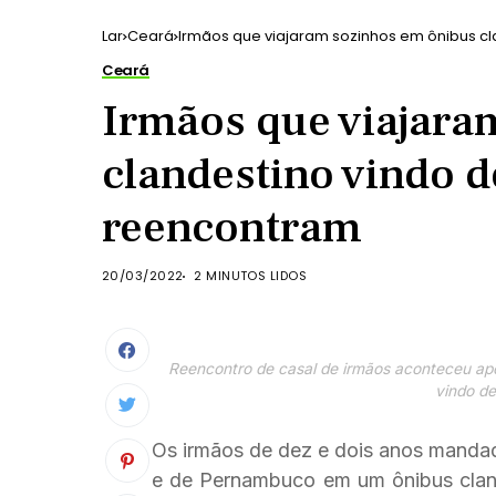
Lar
Ceará
Irmãos que viajaram sozinhos em ônibus cl
Ceará
Irmãos que viajara
clandestino vindo d
reencontram
20/03/2022
2 MINUTOS LIDOS
Reencontro de casal de irmãos aconteceu ap
vindo d
Os irmãos de dez e dois anos mandad
e de Pernambuco em um ônibus clan