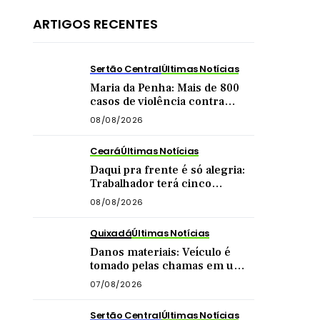
ARTIGOS RECENTES
Sertão Central
Últimas Notícias
Maria da Penha: Mais de 800
casos de violência contra
mulher foram registrados no
08/08/2026
Sertão Central este ano
Ceará
Últimas Notícias
Daqui pra frente é só alegria:
Trabalhador terá cinco
feriadões até o final do ano
08/08/2026
Quixadá
Últimas Notícias
Danos materiais: Veículo é
tomado pelas chamas em uma
das principais vias de Quixadá
07/08/2026
Sertão Central
Últimas Notícias