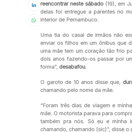
reencontrar neste sábado
(19), em J
delas foi entregue a parentes no mu
interior de Pernambuco.
Uma tia do casal de irmãos não es
enviar os filhos em um ônibus que 
uma mãe tem um coração tão frio pa
dois anos fazendo-os passar por um
forma”,
desabafou
.
O garoto de 10 anos disse que,
dur
chamando pelo nome da mãe.
“Foram três dias de viagem e minh
mãe. O motorista parava para compr
também pra nós. Só eu e minha ir
chamando, chamando (sic)”, disse o 