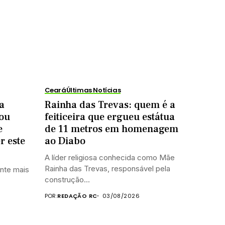
Ceará
Últimas Notícias
a
Rainha das Trevas: quem é a
rou
feiticeira que ergueu estátua
e
de 11 metros em homenagem
r este
ao Diabo
A líder religiosa conhecida como Mãe
Rainha das Trevas, responsável pela
ante mais
construção...
POR:
REDAÇÃO RC
03/08/2026