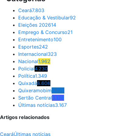
Ceará
7.803
Educação & Vestibular
92
Eleições 2026
14
Emprego & Concurso
21
Entretenimento
100
Esportes
242
Internacional
323
Nacional
1.962
Policial
4.230
Política
1.349
Quixadá
8.608
Quixeramobim
3.779
Sertão Central
3.128
Últimas notícias
3.167
Artigos relacionados
Ceará
Últimas notícias