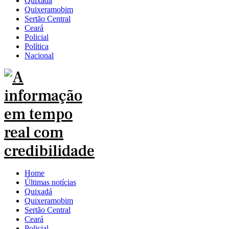
Quixadá
Quixeramobim
Sertão Central
Ceará
Policial
Política
Nacional
Home
Últimas notícias
Quixadá
Quixeramobim
Sertão Central
Ceará
Policial