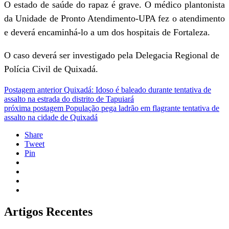
O estado de saúde do rapaz é grave. O médico plantonista
da Unidade de Pronto Atendimento-UPA fez o atendimento
e deverá encaminhá-lo a um dos hospitais de Fortaleza.
O caso deverá ser investigado pela Delegacia Regional de
Polícia Civil de Quixadá.
Postagem anterior
Quixadá: Idoso é baleado durante tentativa de
assalto na estrada do distrito de Tapuiará
próxima postagem
População pega ladrão em flagrante tentativa de
assalto na cidade de Quixadá
Share
Tweet
Pin
Artigos Recentes