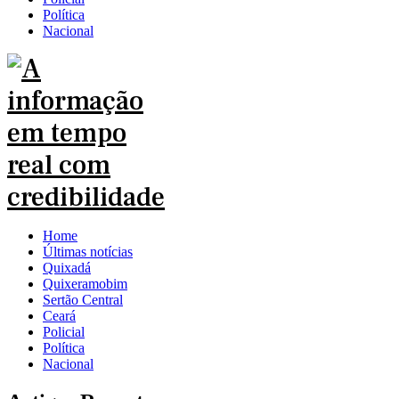
Política
Nacional
Home
Últimas notícias
Quixadá
Quixeramobim
Sertão Central
Ceará
Policial
Política
Nacional