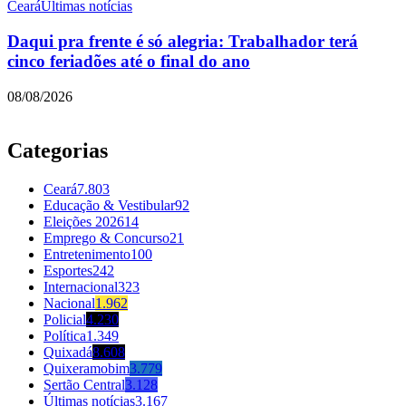
Ceará
Últimas notícias
Daqui pra frente é só alegria: Trabalhador terá
cinco feriadões até o final do ano
08/08/2026
Categorias
Ceará
7.803
Educação & Vestibular
92
Eleições 2026
14
Emprego & Concurso
21
Entretenimento
100
Esportes
242
Internacional
323
Nacional
1.962
Policial
4.230
Política
1.349
Quixadá
8.608
Quixeramobim
3.779
Sertão Central
3.128
Últimas notícias
3.167