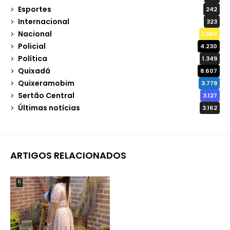
Esportes
242
Internacional
323
Nacional
1.960
Policial
4.230
Política
1.349
Quixadá
8.607
Quixeramobim
3.779
Sertão Central
3.127
Últimas notícias
3.162
ARTIGOS RELACIONADOS