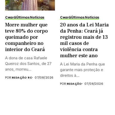
Ceará
Últimas Notícias
Ceará
Últimas Notícias
Morre mulher que
20 anos da Lei Maria
teve 80% do corpo
da Penha: Ceará já
queimado por
registrou mais de 13
companheiro no
mil casos de
interior do Ceará
violência contra
mulher este ano
A dona de casa Rafaele
Queiroz dos Santos, de 27
A Lei Maria da Penha que
anos, morreu...
garante mais proteção e
direitos à...
POR:
REDAÇÃO RC
07/08/2026
POR:
REDAÇÃO
07/08/2026