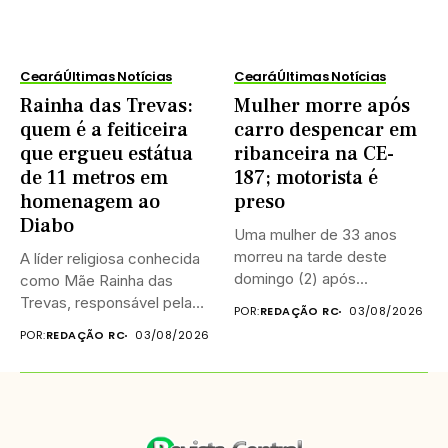
Ceará
Últimas Notícias
Ceará
Últimas Notícias
Rainha das Trevas:
Mulher morre após
quem é a feiticeira
carro despencar em
que ergueu estátua
ribanceira na CE-
de 11 metros em
187; motorista é
homenagem ao
preso
Diabo
Uma mulher de 33 anos
morreu na tarde deste
A líder religiosa conhecida
domingo (2) após...
como Mãe Rainha das
Trevas, responsável pela
POR:
REDAÇÃO RC
03/08/2026
construção...
POR:
REDAÇÃO RC
03/08/2026