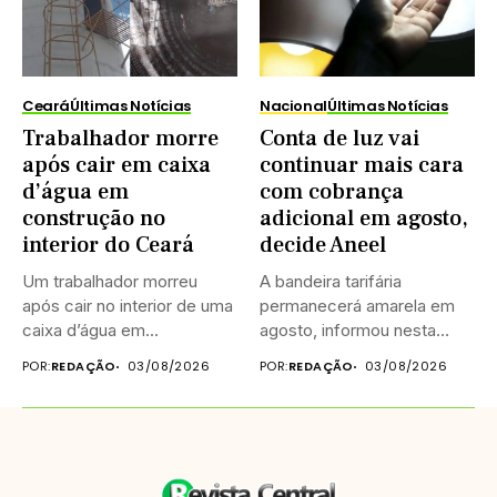
Ceará
Últimas Notícias
Nacional
Últimas Notícias
Trabalhador morre
Conta de luz vai
após cair em caixa
continuar mais cara
d’água em
com cobrança
construção no
adicional em agosto,
interior do Ceará
decide Aneel
Um trabalhador morreu
A bandeira tarifária
após cair no interior de uma
permanecerá amarela em
caixa d’água em...
agosto, informou nesta
sexta-feira (31) a...
POR:
REDAÇÃO
03/08/2026
POR:
REDAÇÃO
03/08/2026