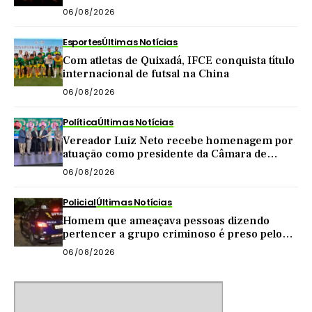
acima de mil pessoas
06/08/2026
Esportes
Últimas Notícias
Com atletas de Quixadá, IFCE conquista título
internacional de futsal na China
06/08/2026
Política
Últimas Notícias
Vereador Luiz Neto recebe homenagem por
atuação como presidente da Câmara de
Quixadá
06/08/2026
Policial
Últimas Notícias
Homem que ameaçava pessoas dizendo
pertencer a grupo criminoso é preso pelo
BPRaio em Quixeramobim
06/08/2026