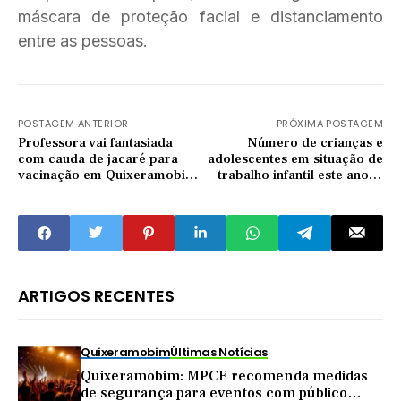
máscara de proteção facial e distanciamento
entre as pessoas.
POSTAGEM ANTERIOR
PRÓXIMA POSTAGEM
Professora vai fantasiada
Número de crianças e
com cauda de jacaré para
adolescentes em situação de
vacinação em Quixeramobim
trabalho infantil este ano já
e critica: 'não há trégua'
supera média de 2020 no
Ceará
ARTIGOS RECENTES
Quixeramobim
Últimas Notícias
Quixeramobim: MPCE recomenda medidas
de segurança para eventos com público