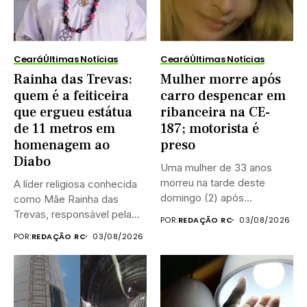
Ceará
Últimas Notícias
Ceará
Últimas Notícias
Rainha das Trevas:
Mulher morre após
quem é a feiticeira
carro despencar em
que ergueu estátua
ribanceira na CE-
de 11 metros em
187; motorista é
homenagem ao
preso
Diabo
Uma mulher de 33 anos
morreu na tarde deste
A líder religiosa conhecida
domingo (2) após...
como Mãe Rainha das
Trevas, responsável pela
POR:
REDAÇÃO RC
03/08/2026
construção...
POR:
REDAÇÃO RC
03/08/2026