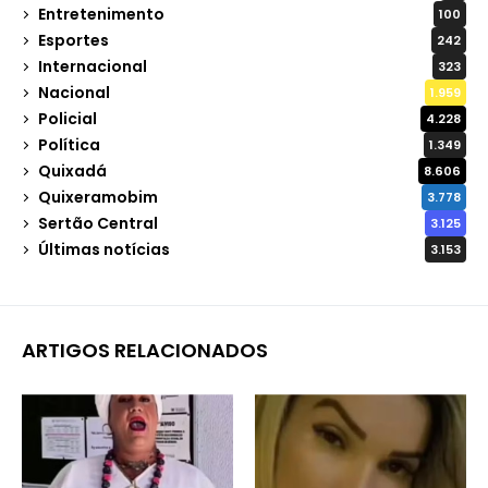
Entretenimento
100
Esportes
242
Internacional
323
Nacional
1.959
Policial
4.228
Política
1.349
Quixadá
8.606
Quixeramobim
3.778
Sertão Central
3.125
Últimas notícias
3.153
ARTIGOS RELACIONADOS