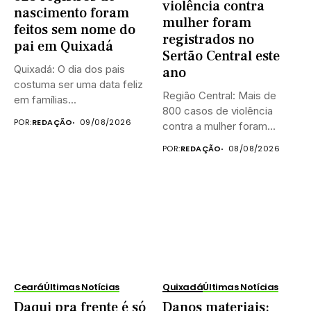
violência contra
nascimento foram
mulher foram
feitos sem nome do
registrados no
pai em Quixadá
Sertão Central este
Quixadá: O dia dos pais
ano
costuma ser uma data feliz
Região Central: Mais de
em famílias...
800 casos de violência
POR:
REDAÇÃO
09/08/2026
contra a mulher foram...
POR:
REDAÇÃO
08/08/2026
Ceará
Últimas Notícias
Quixadá
Últimas Notícias
Daqui pra frente é só
Danos materiais: