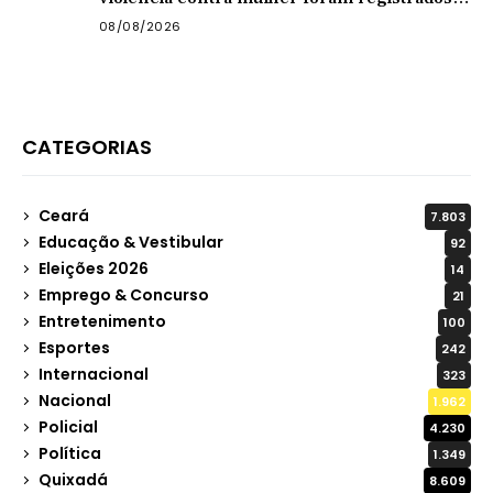
no Sertão Central este ano
08/08/2026
CATEGORIAS
Ceará
7.803
Educação & Vestibular
92
Eleições 2026
14
Emprego & Concurso
21
Entretenimento
100
Esportes
242
Internacional
323
Nacional
1.962
Policial
4.230
Política
1.349
Quixadá
8.609