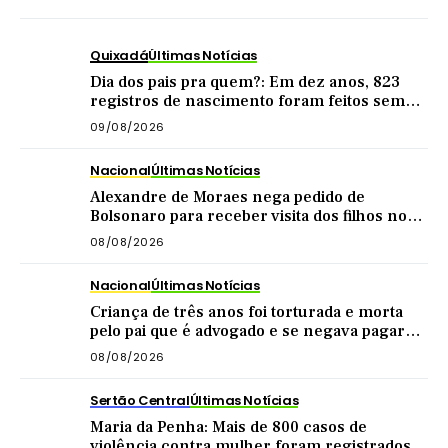
Quixadá
Últimas Notícias
Dia dos pais pra quem?: Em dez anos, 823
registros de nascimento foram feitos sem
nome do pai em Quixadá
09/08/2026
Nacional
Últimas Notícias
Alexandre de Moraes nega pedido de
Bolsonaro para receber visita dos filhos no
dia dos pais
08/08/2026
Nacional
Últimas Notícias
Criança de três anos foi torturada e morta
pelo pai que é advogado e se negava pagar
pensão
08/08/2026
Sertão Central
Últimas Notícias
Maria da Penha: Mais de 800 casos de
violência contra mulher foram registrados