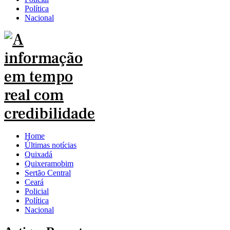
Política
Nacional
Home
Últimas notícias
Quixadá
Quixeramobim
Sertão Central
Ceará
Policial
Política
Nacional