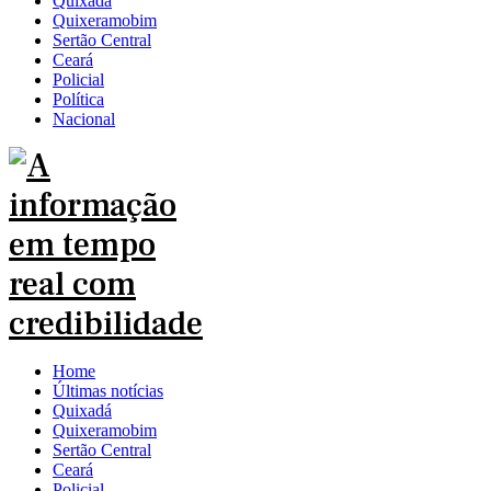
Quixadá
Quixeramobim
Sertão Central
Ceará
Policial
Política
Nacional
Home
Últimas notícias
Quixadá
Quixeramobim
Sertão Central
Ceará
Policial