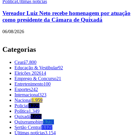
Política
Últimas notícias
Vereador Luiz Neto recebe homenagem por atuação
como presidente da Câmara de Quixadá
06/08/2026
Categorias
Ceará
7.800
Educação & Vestibular
92
Eleições 2026
14
Emprego & Concurso
21
Entretenimento
100
Esportes
242
Internacional
323
Nacional
1.959
Policial
4.229
Política
1.349
Quixadá
8.606
Quixeramobim
3.778
Sertão Central
3.125
Últimas notícias
3.154