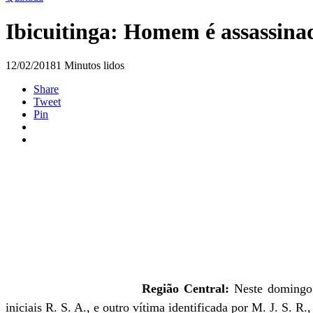
Ibicuitinga: Homem é assassinado
12/02/2018
1 Minutos lidos
Share
Tweet
Pin
Região Central:
Neste domingo
iniciais
R. S. A.
, e
outro vítima identificada por
M. J. S. R.
,