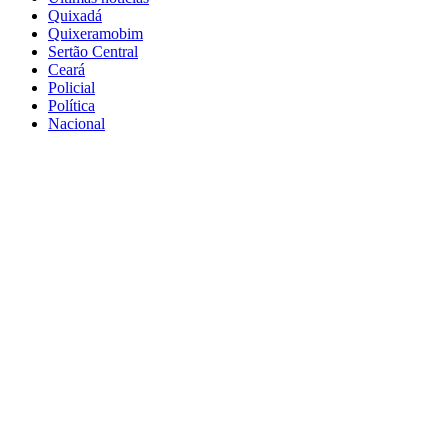
Quixadá
Quixeramobim
Sertão Central
Ceará
Policial
Política
Nacional