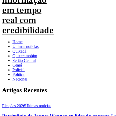
Home
Últimas notícias
Quixadá
Quixeramobim
Sertão Central
Ceará
Policial
Política
Nacional
Artigos Recentes
Eleições 2026
Últimas notícias
Patrimônio de Jaques Wagner, ex-líder do governo L