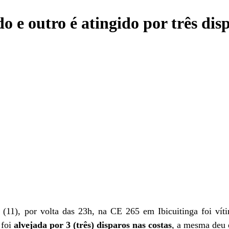
 e outro é atingido por três dis
 (11)
, por volta d
as
23
h
, na CE 265
em
Ibicuitinga foi ví
 foi
alvejada por 3
(três)
disparos nas costas
, a mesma deu 