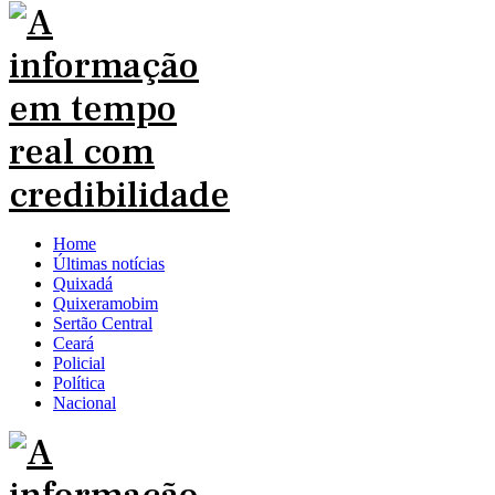
Home
Últimas notícias
Quixadá
Quixeramobim
Sertão Central
Ceará
Policial
Política
Nacional