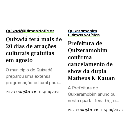
Quixadá
Últimas Notícias
Quixeramobim
Últimas Notícias
Quixadá terá mais de
Prefeitura de
20 dias de atrações
Quixeramobim
culturais gratuitas
confirma
em agosto
cancelamento de
O município de Quixadá
show da dupla
preparou uma extensa
Matheus & Kauan
programação cultural para
A Prefeitura de
celebrar o...
POR:
REDAÇÃO RC
05/08/2026
Quixeramobim anunciou,
nesta quarta-feira (5), o
cancelamento do show...
POR:
REDAÇÃO RC
05/08/2026