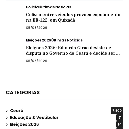
Policial
Últimas Notícias
Colisão entre veículos provoca capotamento
na BR-122, em Quixadá
05/08/2026
Eleições 2026
Últimas Notícias
Eleições 2026: Eduardo Girão desiste de
disputa no Governo do Ceará e decide ser
vice de Zema
05/08/2026
CATEGORIAS
Ceará
7.800
Educação & Vestibular
91
Eleições 2026
14