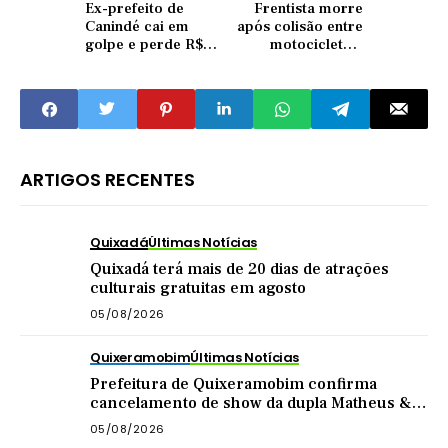
Ex-prefeito de
Frentista morre
Canindé cai em
após colisão entre
golpe e perde R$
motocicleta e
30 mil achando que
carreta na BR-122,
teria ganhado carro
entre Quixadá e
de Elon Musk
Ibaretama
ARTIGOS RECENTES
Quixadá
Últimas Notícias
Quixadá terá mais de 20 dias de atrações
culturais gratuitas em agosto
05/08/2026
Quixeramobim
Últimas Notícias
Prefeitura de Quixeramobim confirma
cancelamento de show da dupla Matheus &
Kauan
05/08/2026