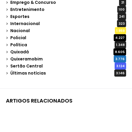
Emprego & Concurso
21
Entretenimento
100
Esportes
241
Internacional
323
Nacional
1.959
Policial
4.227
Política
1.348
Quixadá
8.605
Quixeramobim
3.776
Sertão Central
3.124
Últimas notícias
3.146
ARTIGOS RELACIONADOS