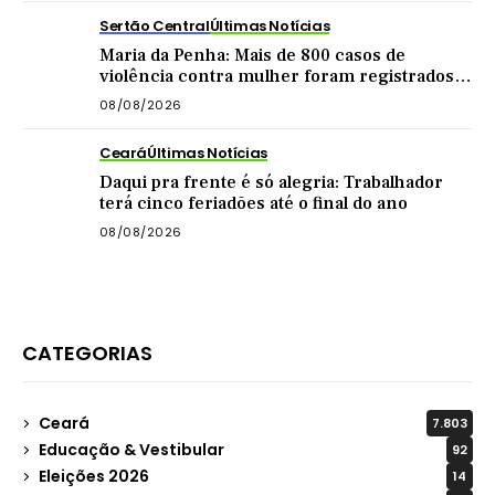
Sertão Central
Últimas Notícias
Maria da Penha: Mais de 800 casos de
violência contra mulher foram registrados
no Sertão Central este ano
08/08/2026
Ceará
Últimas Notícias
Daqui pra frente é só alegria: Trabalhador
terá cinco feriadões até o final do ano
08/08/2026
CATEGORIAS
Ceará
7.803
Educação & Vestibular
92
Eleições 2026
14