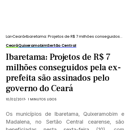
Lar
Ceará
Ibaretama: Projetos de R$ 7 milhões conseguidos
pela ex-prefeita são assinados pelo governo do
Ceará
Quixeramobim
Sertão Central
Ceará
Ibaretama: Projetos de R$ 7
milhões conseguidos pela ex-
prefeita são assinados pelo
governo do Ceará
10/02/2017
1 MINUTOS LIDOS
Os municípios de Ibaretama, Quixeramobim e
Madalena, no Sertão Central cearense, são
beneficiadas nesta sexta-feira (10), com