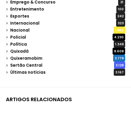
Emprego & Concurso
21
Entretenimento
100
Esportes
242
Internacional
323
Nacional
1.962
Policial
4.230
Política
1.349
Quixadá
8.608
Quixeramobim
3.779
Sertão Central
3.128
Últimas notícias
3.167
ARTIGOS RELACIONADOS