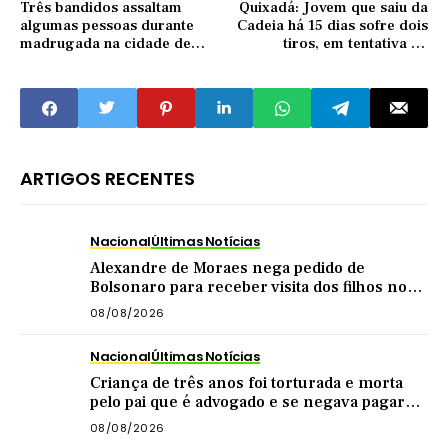
Três bandidos assaltam
Quixadá: Jovem que saiu da
algumas pessoas durante
Cadeia há 15 dias sofre dois
madrugada na cidade de
tiros, em tentativa de
Quixadá
homicídio
ARTIGOS RECENTES
Nacional
Últimas Notícias
Alexandre de Moraes nega pedido de
Bolsonaro para receber visita dos filhos no
dia dos pais
08/08/2026
Nacional
Últimas Notícias
Criança de três anos foi torturada e morta
pelo pai que é advogado e se negava pagar
pensão
08/08/2026