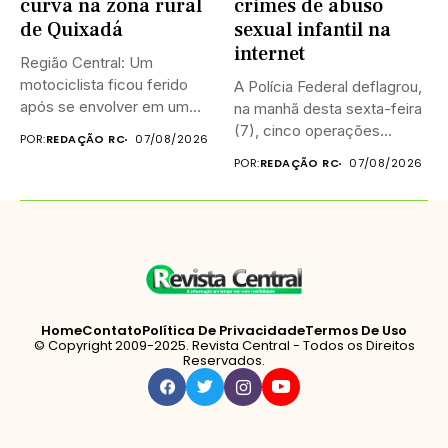
curva na zona rural
crimes de abuso
de Quixadá
sexual infantil na
internet
Região Central: Um
motociclista ficou ferido
A Polícia Federal deflagrou,
após se envolver em um
na manhã desta sexta-feira
acidente...
(7), cinco operações
POR:
REDAÇÃO RC
07/08/2026
simultâneas...
POR:
REDAÇÃO RC
07/08/2026
Home
Contato
Política De Privacidade
Termos De Uso
© Copyright 2009-2025. Revista Central - Todos os Direitos
Reservados.