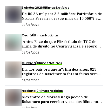
Eleições 2026
Últimas Notícias
De R$ 36 mil para 3,8 milhões: Patrimônio de
Nikolas Ferreira cresce mais de 10.000% em
4 anos como deputado
09/08/2026
Ceará
Últimas Notícias
‘Antes Elize do que Eliza’: título de TCC de
aluna de direito no Ceará viraliza e repercute
nas redes
09/08/2026
Quixadá
Últimas Notícias
Dia dos pais pra quem?: Em dez anos, 823
registros de nascimento foram feitos sem
nome do pai em Quixadá
09/08/2026
Nacional
Últimas Notícias
Alexandre de Moraes nega pedido de
Bolsonaro para receber visita dos filhos no
dia dos pais