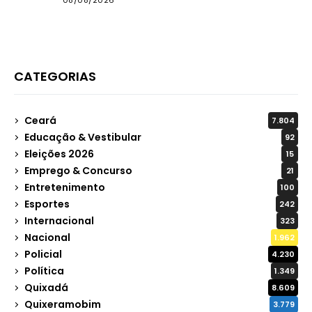
08/08/2026
CATEGORIAS
Ceará
7.804
Educação & Vestibular
92
Eleições 2026
15
Emprego & Concurso
21
Entretenimento
100
Esportes
242
Internacional
323
Nacional
1.962
Policial
4.230
Política
1.349
Quixadá
8.609
Quixeramobim
3.779