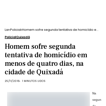
Lar
Policial
Homem sofre segunda tentativa de homicídio em
menos de quatro dias, na cidade de Quixadá
Policial
Quixadá
Homem sofre segunda
tentativa de homicídio em
menos de quatro dias, na
cidade de Quixadá
25/11/2016
1 MINUTOS LIDOS
Na
segun