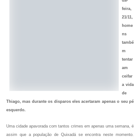
da-
feira,
21/11,
home
ns
també
m
tentar
am
ceifar
a vida
de
Thiago, mas durante os disparos eles acertaram apenas o seu pé
esquerdo.
Uma cidade apavorada com tantos crimes em apenas uma semana, é
assim que a população de Quixadá se encontra neste momento.