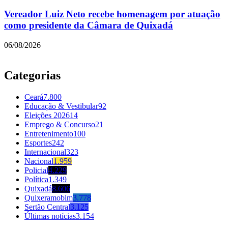
Vereador Luiz Neto recebe homenagem por atuação
como presidente da Câmara de Quixadá
06/08/2026
Categorias
Ceará
7.800
Educação & Vestibular
92
Eleições 2026
14
Emprego & Concurso
21
Entretenimento
100
Esportes
242
Internacional
323
Nacional
1.959
Policial
4.229
Política
1.349
Quixadá
8.606
Quixeramobim
3.778
Sertão Central
3.125
Últimas notícias
3.154