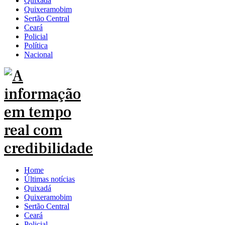
Quixadá
Quixeramobim
Sertão Central
Ceará
Policial
Política
Nacional
Home
Últimas notícias
Quixadá
Quixeramobim
Sertão Central
Ceará
Policial