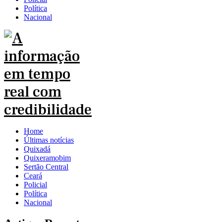
Política
Nacional
Home
Últimas notícias
Quixadá
Quixeramobim
Sertão Central
Ceará
Policial
Política
Nacional