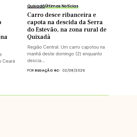
Quixadá
Últimas Notícias
Carro desce ribanceira e
o
capota na descida da Serra
do Estevão, na zona rural de
 na
Quixadá
Região Central: Um carro capotou na
manhã deste domingo (2) enquanto
e
descia...
do Ceará
POR:
REDAÇÃO RC
02/08/2026