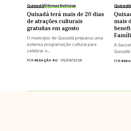
Quixadá
Últimas Notícias
Quixadá
Quixadá terá mais de 20 dias
Quixad
de atrações culturais
mais 
gratuitas em agosto
benefi
Famíl
O município de Quixadá preparou uma
extensa programação cultural para
A Secret
celebrar o...
Quixadá 
POR:
REDAÇÃO RC
05/08/2026
POR:
REDA