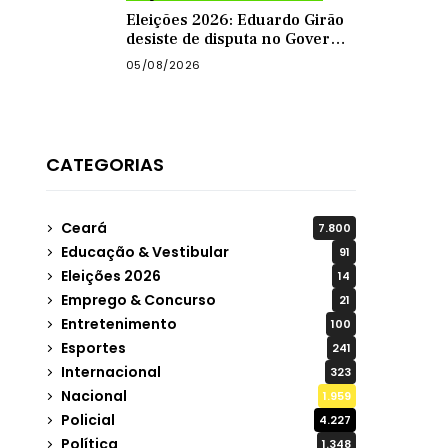
Eleições 2026: Eduardo Girão
desiste de disputa no Governo
do Ceará e decide ser vice de
05/08/2026
Zema
CATEGORIAS
Ceará
7.800
Educação & Vestibular
91
Eleições 2026
14
Emprego & Concurso
21
Entretenimento
100
Esportes
241
Internacional
323
Nacional
1.959
Policial
4.227
Política
1.348