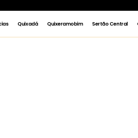
cias
Quixadá
Quixeramobim
Sertão Central