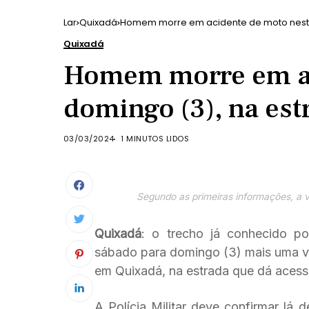
Lar
Quixadá
Homem morre em acidente de moto neste
Quixadá
Homem morre em ac
domingo (3), na es
03/03/2024
1 MINUTOS LIDOS
Segundo as primeiras informações, a ví
Quixadá
: o trecho já conhecido po
sábado para domingo (3) mais uma 
em Quixadá, na estrada que dá aces
A Polícia Militar deve confirmar lá 