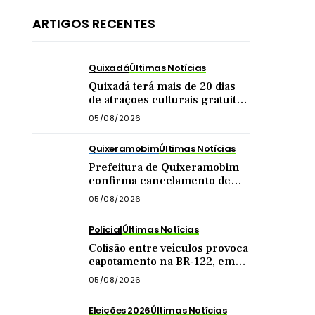
ARTIGOS RECENTES
Quixadá
Últimas Notícias
Quixadá terá mais de 20 dias
de atrações culturais gratuitas
em agosto
05/08/2026
Quixeramobim
Últimas Notícias
Prefeitura de Quixeramobim
confirma cancelamento de
show da dupla Matheus &
05/08/2026
Kauan
Policial
Últimas Notícias
Colisão entre veículos provoca
capotamento na BR-122, em
Quixadá
05/08/2026
Eleições 2026
Últimas Notícias