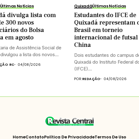
Últimas Notícias
Quixadá
Últimas Notícias
á divulga lista com
Estudantes do IFCE de
de 300 novos
Quixadá representam 
ciários do Bolsa
Brasil em torneio
ia em agosto
internacional de futsal
China
aria de Assistência Social de
divulgou a lista dos novos...
Dois estudantes do campus d
Quixadá do Instituto Federal 
ÇÃO RC
04/08/2026
(IFCE)...
POR:
REDAÇÃO
04/08/2026
Home
Contato
Política De Privacidade
Termos De Uso