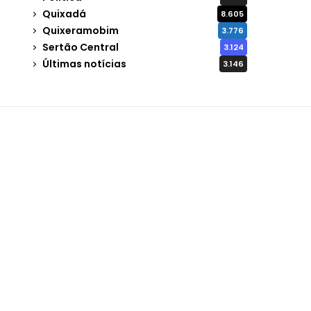
Quixadá
8.605
Quixeramobim
3.776
Sertão Central
3.124
Últimas notícias
3.146