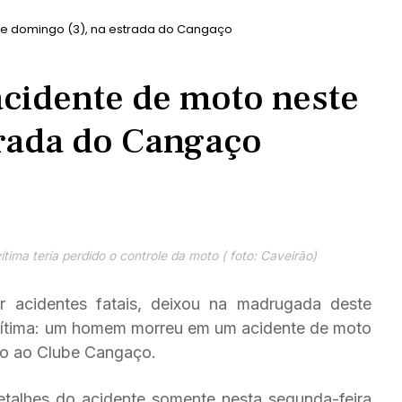
 domingo (3), na estrada do Cangaço
idente de moto neste
trada do Cangaço
tima teria perdido o controle da moto ( foto: Caveirão)
r acidentes fatais, deixou na madrugada deste
vítima: um homem morreu em um acidente de moto
so ao Clube Cangaço.
detalhes do acidente somente nesta segunda-feira