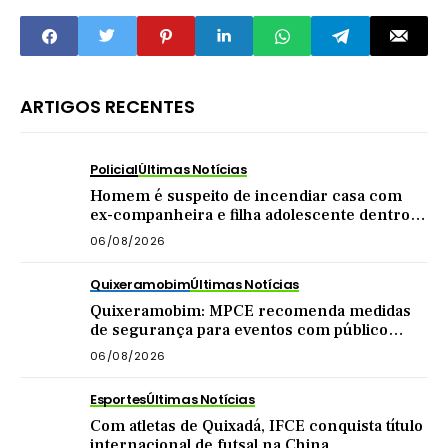
Quixeramobim
ARTIGOS RECENTES
Policial
Últimas Notícias
Homem é suspeito de incendiar casa com
ex-companheira e filha adolescente dentro
do imóvel
06/08/2026
Quixeramobim
Últimas Notícias
Quixeramobim: MPCE recomenda medidas
de segurança para eventos com público
acima de mil pessoas
06/08/2026
Esportes
Últimas Notícias
Com atletas de Quixadá, IFCE conquista título
internacional de futsal na China