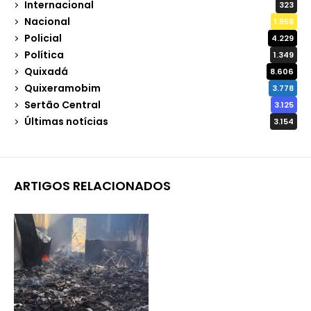
Internacional
323
Nacional
1.959
Policial
4.229
Política
1.349
Quixadá
8.606
Quixeramobim
3.778
Sertão Central
3.125
Últimas notícias
3.154
ARTIGOS RELACIONADOS