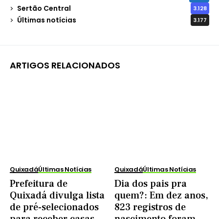
Sertão Central
3.128
Últimas notícias
3.177
ARTIGOS RELACIONADOS
Quixadá
Últimas Notícias
Quixadá
Últimas Notícias
Prefeitura de
Dia dos pais pra
Quixadá divulga lista
quem?: Em dez anos,
de pré-selecionados
823 registros de
para receber casas
nascimento foram