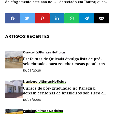
de afogamento este ano no
detectado em Itatira; quatro
Ceará
estão infectados
ARTIGOS RECENTES
Quixadá
Últimas Notícias
Prefeitura de Quixadá divulga lista de pré-
selecionados para receber casas populares
10/08/2026
Nacional
Últimas Notícias
Cursos de pós-graduação no Paraguai
deixam centenas de brasileiros sob risco de
perder diplomas
10/08/2026
Policial
Últimas Notícias