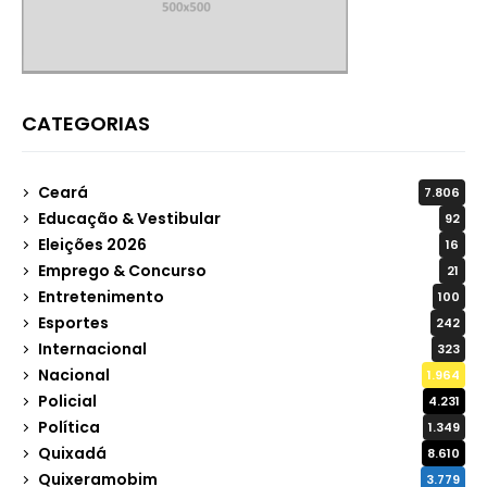
CATEGORIAS
Ceará
7.806
Educação & Vestibular
92
Eleições 2026
16
Emprego & Concurso
21
Entretenimento
100
Esportes
242
Internacional
323
Nacional
1.964
Policial
4.231
Política
1.349
Quixadá
8.610
Quixeramobim
3.779