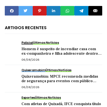
ARTIGOS RECENTES
Policial
Últimas Notícias
Homem é suspeito de incendiar casa com
ex-companheira e filha adolescente dentro
do imóvel
06/08/2026
Quixeramobim
Últimas Notícias
Quixeramobim: MPCE recomenda medidas
de segurança para eventos com público
acima de mil pessoas
06/08/2026
Esportes
Últimas Notícias
Com atletas de Quixadá, IFCE conquista título