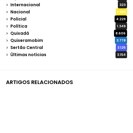
Internacional
323
Nacional
1.959
Policial
4.229
Política
1.349
Quixadá
8.606
Quixeramobim
3.778
Sertão Central
3.125
Últimas notícias
3.154
ARTIGOS RELACIONADOS