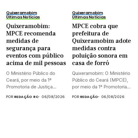
Quixeramobim
Quixeramobim
Últimas Notícias
Últimas Notícias
Quixeramobim:
MPCE cobra que
MPCE recomenda
prefeitura de
medidas de
Quixeramobim adote
segurança para
medidas contra
eventos com público
poluição sonora em
acima de mil pessoas
casa de forró
O Ministério Público do
Quixeramobim: O Ministério
Ceará, por meio da 1ª
Público do Ceará (MPCE),
Promotoria de Justiça...
por meio da 1ª Promotoria...
POR:
REDAÇÃO RC
06/08/2026
POR:
REDAÇÃO
06/08/2026