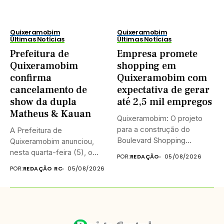
Quixeramobim
Quixeramobim
Últimas Notícias
Últimas Notícias
Prefeitura de
Empresa promete
Quixeramobim
shopping em
confirma
Quixeramobim com
cancelamento de
expectativa de gerar
show da dupla
até 2,5 mil empregos
Matheus & Kauan
Quixeramobim: O projeto
para a construção do
A Prefeitura de
Boulevard Shopping
Quixeramobim anunciou,
Quixeramobim entrou em...
nesta quarta-feira (5), o
POR:
REDAÇÃO
05/08/2026
cancelamento do show...
POR:
REDAÇÃO RC
05/08/2026