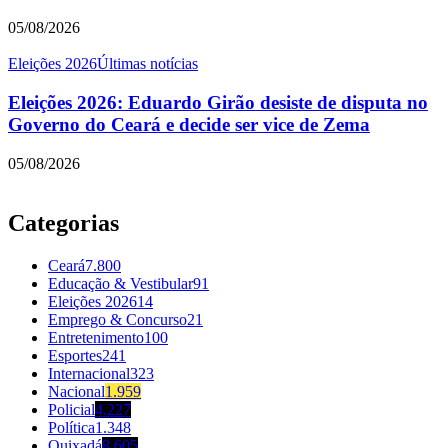
05/08/2026
Eleições 2026
Últimas notícias
Eleições 2026: Eduardo Girão desiste de disputa no
Governo do Ceará e decide ser vice de Zema
05/08/2026
Categorias
Ceará
7.800
Educação & Vestibular
91
Eleições 2026
14
Emprego & Concurso
21
Entretenimento
100
Esportes
241
Internacional
323
Nacional
1.959
Policial
4.227
Política
1.348
Quixadá
8.605