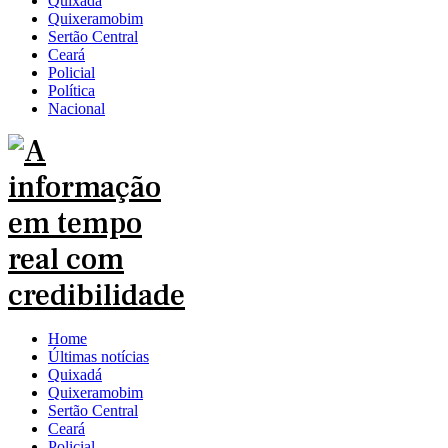
Quixadá
Quixeramobim
Sertão Central
Ceará
Policial
Política
Nacional
Home
Últimas notícias
Quixadá
Quixeramobim
Sertão Central
Ceará
Policial