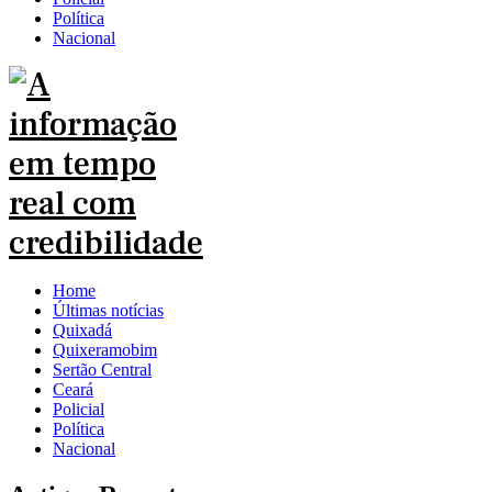
Política
Nacional
Home
Últimas notícias
Quixadá
Quixeramobim
Sertão Central
Ceará
Policial
Política
Nacional