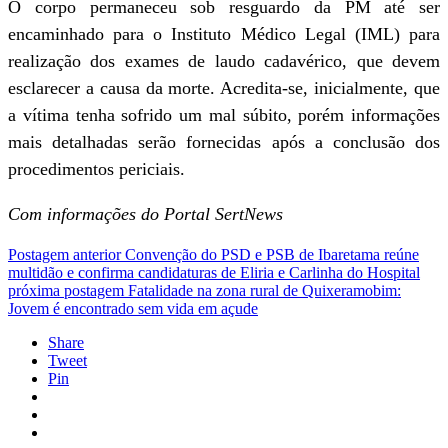
O corpo permaneceu sob resguardo da PM até ser
encaminhado para o Instituto Médico Legal (IML) para
realização dos exames de laudo cadavérico, que devem
esclarecer a causa da morte. Acredita-se, inicialmente, que
a vítima tenha sofrido um mal súbito, porém informações
mais detalhadas serão fornecidas após a conclusão dos
procedimentos periciais.
Com informações do Portal SertNews
Postagem anterior
Convenção do PSD e PSB de Ibaretama reúne
multidão e confirma candidaturas de Eliria e Carlinha do Hospital
próxima postagem
Fatalidade na zona rural de Quixeramobim:
Jovem é encontrado sem vida em açude
Share
Tweet
Pin