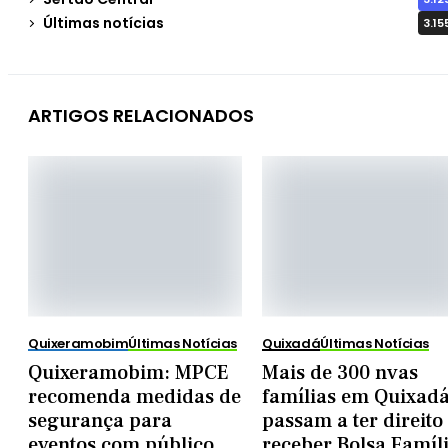
Últimas notícias
3.15
ARTIGOS RELACIONADOS
Quixeramobim
Últimas Notícias
Quixadá
Últimas Notícias
Quixeramobim: MPCE
Mais de 300 nvas
recomenda medidas de
famílias em Quixad
segurança para
passam a ter direito
eventos com público
receber Bolsa Famíl