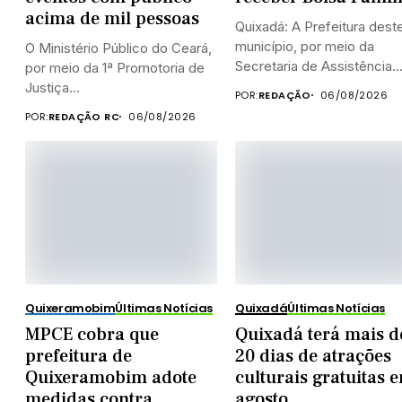
acima de mil pessoas
Quixadá: A Prefeitura dest
município, por meio da
O Ministério Público do Ceará,
Secretaria de Assistência
por meio da 1ª Promotoria de
Social...
Justiça...
POR:
REDAÇÃO
06/08/2026
POR:
REDAÇÃO RC
06/08/2026
Quixeramobim
Últimas Notícias
Quixadá
Últimas Notícias
MPCE cobra que
Quixadá terá mais d
prefeitura de
20 dias de atrações
Quixeramobim adote
culturais gratuitas 
medidas contra
agosto