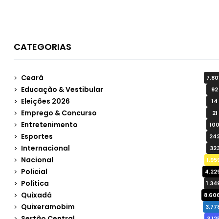
CATEGORIAS
Ceará
7.80
Educação & Vestibular
92
Eleições 2026
14
Emprego & Concurso
21
Entretenimento
10
Esportes
24
Internacional
32
Nacional
1.95
Policial
4.22
Política
1.34
Quixadá
8.60
Quixeramobim
3.77
Sertão Central
3.12