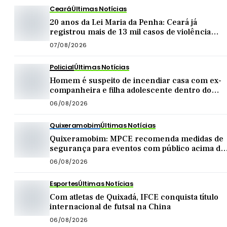
Ceará
Últimas Notícias
20 anos da Lei Maria da Penha: Ceará já
registrou mais de 13 mil casos de violência
contra mulher este ano
07/08/2026
Policial
Últimas Notícias
Homem é suspeito de incendiar casa com ex-
companheira e filha adolescente dentro do
imóvel
06/08/2026
Quixeramobim
Últimas Notícias
Quixeramobim: MPCE recomenda medidas de
segurança para eventos com público acima de
mil pessoas
06/08/2026
Esportes
Últimas Notícias
Com atletas de Quixadá, IFCE conquista título
internacional de futsal na China
06/08/2026