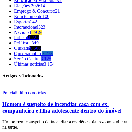
Educação & Vestibular
92
Eleições 2026
14
Emprego & Concurso
21
Entretenimento
100
Esportes
242
Internacional
323
Nacional
1.959
Policial
4.229
Política
1.349
Quixadá
8.606
Quixeramobim
3.778
Sertão Central
3.125
Últimas notícias
3.154
Artigos relacionados
Policial
Últimas notícias
Homem é suspeito de incendiar casa com ex-
companheira e filha adolescente dentro do imóvel
Um homem é suspeito de incendiar a residência da ex-companheira
na tarde...