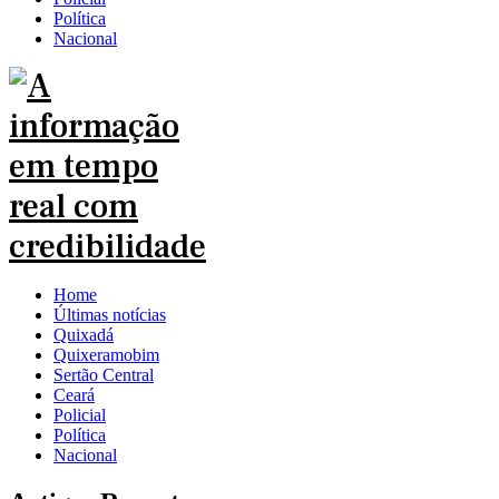
Política
Nacional
Home
Últimas notícias
Quixadá
Quixeramobim
Sertão Central
Ceará
Policial
Política
Nacional