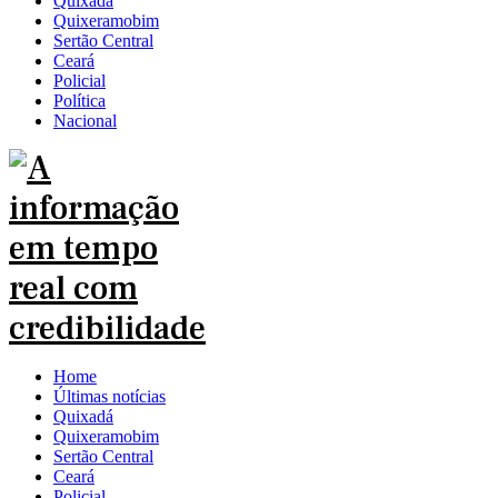
Quixadá
Quixeramobim
Sertão Central
Ceará
Policial
Política
Nacional
Home
Últimas notícias
Quixadá
Quixeramobim
Sertão Central
Ceará
Policial