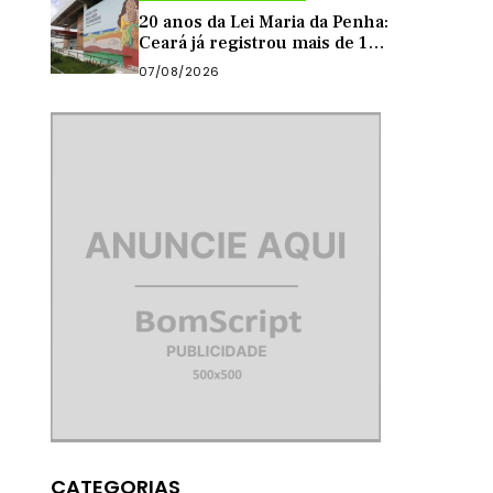
município
20 anos da Lei Maria da Penha:
Ceará já registrou mais de 13
mil casos de violência contra
07/08/2026
mulher este ano
CATEGORIAS