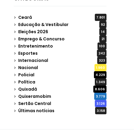
Ceará
7.801
Educação & Vestibular
92
Eleições 2026
14
Emprego & Concurso
21
Entretenimento
100
Esportes
242
Internacional
323
Nacional
1.960
Policial
4.229
Política
1.349
Quixadá
8.606
Quixeramobim
3.779
Sertão Central
3.126
Últimas notícias
3.158