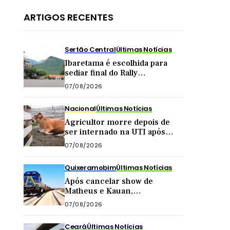
ARTIGOS RECENTES
Sertão Central
Últimas Notícias
Ibaretama é escolhida para
sediar final do Rally
Forrageiras, evento agro
07/08/2026
organizado pela CNA
Nacional
Últimas Notícias
Agricultor morre depois de
ser internado na UTI após
levar ‘marrada’ de vaca
07/08/2026
enquanto tirava leite
Quixeramobim
Últimas Notícias
Após cancelar show de
Matheus e Kauan,
Quixeramobim anuncia vagão
07/08/2026
da Transnordestina como
atração de aniversário do
Ceará
Últimas Notícias