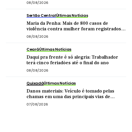
pensão
08/08/2026
Sertão Central
Últimas Notícias
Maria da Penha: Mais de 800 casos de
violência contra mulher foram registrados
no Sertão Central este ano
08/08/2026
Ceará
Últimas Notícias
Daqui pra frente é só alegria: Trabalhador
terá cinco feriadões até o final do ano
08/08/2026
Quixadá
Últimas Notícias
Danos materiais: Veículo é tomado pelas
chamas em uma das principais vias de
Quixadá
07/08/2026