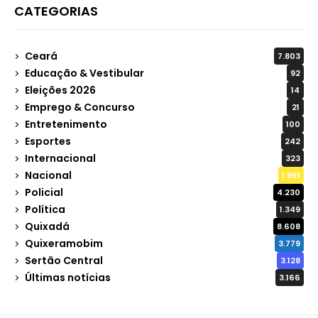
CATEGORIAS
Ceará
7.803
Educação & Vestibular
92
Eleições 2026
14
Emprego & Concurso
21
Entretenimento
100
Esportes
242
Internacional
323
Nacional
1.961
Policial
4.230
Política
1.349
Quixadá
8.608
Quixeramobim
3.779
Sertão Central
3.128
Últimas notícias
3.166