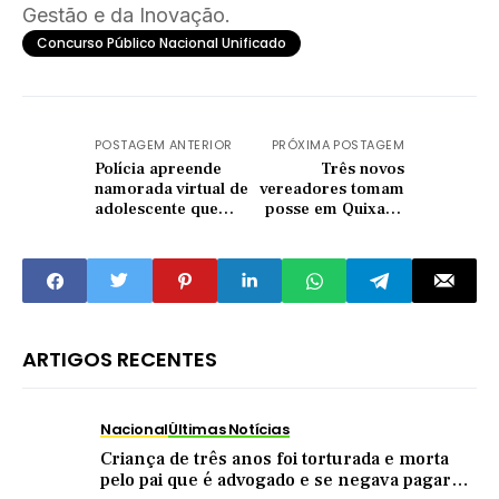
Gestão e da Inovação.
Concurso Público Nacional Unificado
POSTAGEM ANTERIOR
PRÓXIMA POSTAGEM
Polícia apreende
Três novos
namorada virtual de
vereadores tomam
adolescente que
posse em Quixadá
matou a família; ela
em meio a licenças
assistiu aos crimes
de titulares
por videochamada
ARTIGOS RECENTES
Nacional
Últimas Notícias
Criança de três anos foi torturada e morta
pelo pai que é advogado e se negava pagar