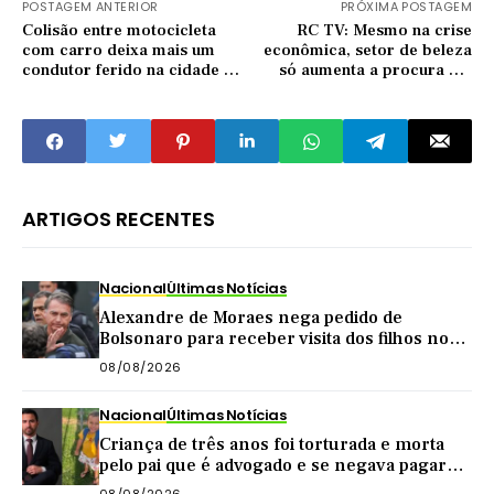
POSTAGEM ANTERIOR
PRÓXIMA POSTAGEM
Colisão entre motocicleta
RC TV: Mesmo na crise
com carro deixa mais um
econômica, setor de beleza
condutor ferido na cidade de
só aumenta a procura em
Quixadá
Quixadá e região
ARTIGOS RECENTES
Nacional
Últimas Notícias
Alexandre de Moraes nega pedido de
Bolsonaro para receber visita dos filhos no
dia dos pais
08/08/2026
Nacional
Últimas Notícias
Criança de três anos foi torturada e morta
pelo pai que é advogado e se negava pagar
pensão