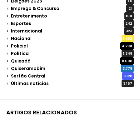
Eleições 2026
14
Emprego & Concurso
21
Entretenimento
100
Esportes
242
Internacional
323
Nacional
1.962
Policial
4.230
Política
1.349
Quixadá
8.608
Quixeramobim
3.779
Sertão Central
3.128
Últimas notícias
3.167
ARTIGOS RELACIONADOS