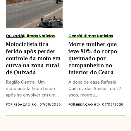
Quixadá
Últimas Notícias
Ceará
Últimas Notícias
Motociclista fica
Morre mulher que
ferido após perder
teve 80% do corpo
controle da moto em
queimado por
curva na zona rural
companheiro no
de Quixadá
interior do Ceará
Região Central: Um
A dona de casa Rafaele
motociclista ficou ferido
Queiroz dos Santos, de 27
após se envolver em um
anos, morreu...
acidente...
POR:
REDAÇÃO RC
07/08/2026
POR:
REDAÇÃO RC
07/08/2026