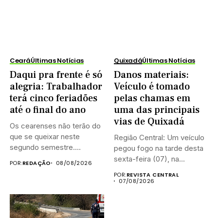
Ceará
Últimas Notícias
Quixadá
Últimas Notícias
Daqui pra frente é só
Danos materiais:
alegria: Trabalhador
Veículo é tomado
terá cinco feriadões
pelas chamas em
até o final do ano
uma das principais
vias de Quixadá
Os cearenses não terão do
que se queixar neste
Região Central: Um veículo
segundo semestre.
pegou fogo na tarde desta
Existem...
sexta-feira (07), na...
POR:
REDAÇÃO
08/08/2026
POR:
REVISTA CENTRAL
07/08/2026