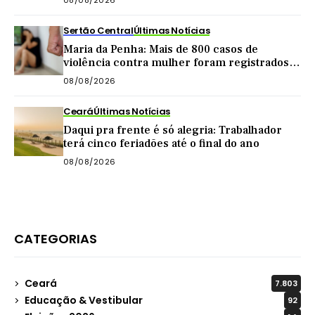
08/08/2026
Sertão Central
Últimas Notícias
Maria da Penha: Mais de 800 casos de
violência contra mulher foram registrados
no Sertão Central este ano
08/08/2026
Ceará
Últimas Notícias
Daqui pra frente é só alegria: Trabalhador
terá cinco feriadões até o final do ano
08/08/2026
CATEGORIAS
Ceará
7.803
Educação & Vestibular
92