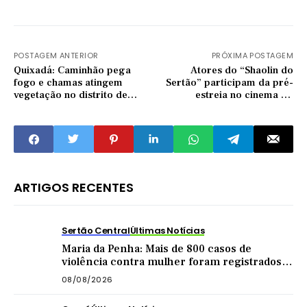
POSTAGEM ANTERIOR
PRÓXIMA POSTAGEM
Quixadá: Caminhão pega
Atores do “Shaolin do
fogo e chamas atingem
Sertão” participam da pré-
vegetação no distrito de
estreia no cinema do
Juatama
Pinheiro, em Quixadá
ARTIGOS RECENTES
Sertão Central
Últimas Notícias
Maria da Penha: Mais de 800 casos de
violência contra mulher foram registrados
no Sertão Central este ano
08/08/2026