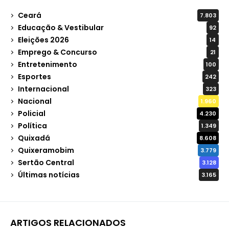
Ceará
7.803
Educação & Vestibular
92
Eleições 2026
14
Emprego & Concurso
21
Entretenimento
100
Esportes
242
Internacional
323
Nacional
1.960
Policial
4.230
Política
1.349
Quixadá
8.608
Quixeramobim
3.779
Sertão Central
3.128
Últimas notícias
3.165
ARTIGOS RELACIONADOS