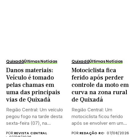
Quixadá
Últimas Notícias
Quixadá
Últimas Notícias
Danos materiais:
Motociclista fica
Veículo é tomado
ferido após perder
pelas chamas em
controle da moto em
uma das principais
curva na zona rural
vias de Quixadá
de Quixadá
Região Central: Um veículo
Região Central: Um
pegou fogo na tarde desta
motociclista ficou ferido
sexta-feira (07), na...
após se envolver em um
acidente...
POR:
REVISTA CENTRAL
POR:
REDAÇÃO RC
07/08/2026
07/08/2026