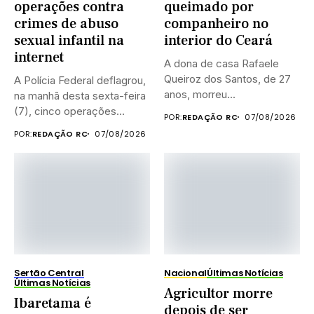
operações contra
queimado por
crimes de abuso
companheiro no
sexual infantil na
interior do Ceará
internet
A dona de casa Rafaele
Queiroz dos Santos, de 27
A Polícia Federal deflagrou,
anos, morreu...
na manhã desta sexta-feira
(7), cinco operações
POR:
REDAÇÃO RC
07/08/2026
simultâneas...
POR:
REDAÇÃO RC
07/08/2026
Sertão Central
Nacional
Últimas Notícias
Últimas Notícias
Agricultor morre
Ibaretama é
depois de ser