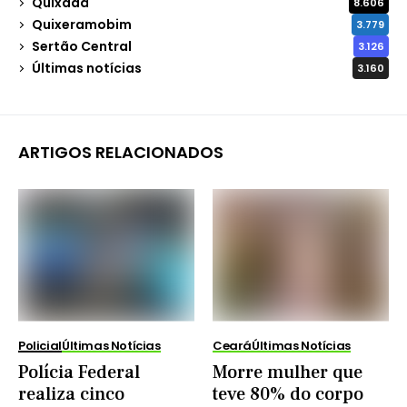
Quixadá
8.606
Quixeramobim
3.779
Sertão Central
3.126
Últimas notícias
3.160
ARTIGOS RELACIONADOS
Policial
Últimas Notícias
Ceará
Últimas Notícias
Polícia Federal
Morre mulher que
realiza cinco
teve 80% do corpo