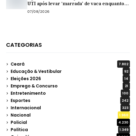
UTI após levar ‘marrada’ de vaca enquanto
tirava leite
07/08/2026
CATEGORIAS
Ceará
7.802
Educação & Vestibular
92
Eleições 2026
14
Emprego & Concurso
21
Entretenimento
100
Esportes
242
Internacional
323
Nacional
1.960
Policial
4.230
Política
1.349