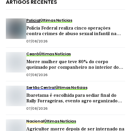
ARTIGOS RECENTES
Policial
Últimas Notícias
Polícia Federal realiza cinco operações
contra crimes de abuso sexual infantil na
internet
07/08/2026
Ceará
Últimas Notícias
Morre mulher que teve 80% do corpo
queimado por companheiro no interior do
Ceará
07/08/2026
Sertão Central
Últimas Notícias
Ibaretama é escolhida para sediar final do
Rally Forrageiras, evento agro organizado
pela CNA
07/08/2026
Nacional
Últimas Notícias
Agricultor morre depois de ser internado na