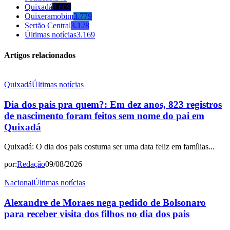
Quixadá
8.609
Quixeramobim
3.779
Sertão Central
3.128
Últimas notícias
3.169
Artigos relacionados
Quixadá
Últimas notícias
Dia dos pais pra quem?: Em dez anos, 823 registros
de nascimento foram feitos sem nome do pai em
Quixadá
Quixadá: O dia dos pais costuma ser uma data feliz em famílias...
por:
Redação
09/08/2026
Nacional
Últimas notícias
Alexandre de Moraes nega pedido de Bolsonaro
para receber visita dos filhos no dia dos pais