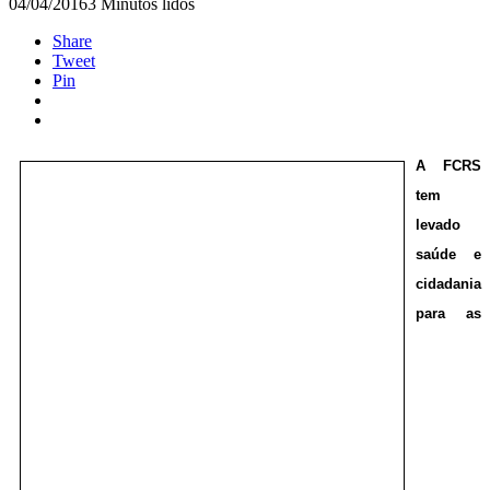
04/04/2016
3 Minutos lidos
Share
Tweet
Pin
A FCRS
tem
levado
saúde e
cidadania
para as