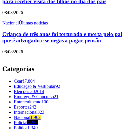
para receber visita dos filhos no dia dos pais
08/08/2026
Nacional
Últimas notícias
Criança de três anos foi torturada e morta pelo pai
que é advogado e se negava pagar pensão
08/08/2026
Categorias
Ceará
7.804
Educação & Vestibular
92
Eleições 2026
14
Emprego & Concurso
21
Entretenimento
100
Esportes
242
Internacional
323
Nacional
1.962
Policial
4.230
Política
1.349