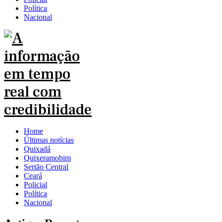
Política
Nacional
Home
Últimas notícias
Quixadá
Quixeramobim
Sertão Central
Ceará
Policial
Política
Nacional