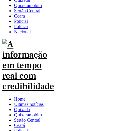
Quixadá
Quixeramobim
Sertão Central
Ceará
Policial
Política
Nacional
Home
Últimas notícias
Quixadá
Quixeramobim
Sertão Central
Ceará
Policial