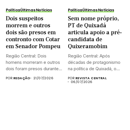
Política
Últimas Notícias
Política
Últimas Notícias
Dois suspeitos
Sem nome próprio,
morrem e outros
PT de Quixadá
dois são presos em
articula apoio a pré-
contronto com Cotar
candidata de
em Senador Pompeu
Quixeramobim
Região Central: Dois
Região Central: Após
homens morreram e outros
décadas de protagonismo
dois foram presos durante
na política de Quixadá, o
uma...
Partido...
POR:
REDAÇÃO
21/07/2026
POR:
REVISTA CENTRAL
06/07/2026