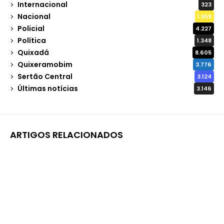
Internacional
323
Nacional
1.959
Policial
4.227
Política
1.348
Quixadá
8.605
Quixeramobim
3.776
Sertão Central
3.124
Últimas notícias
3.146
ARTIGOS RELACIONADOS