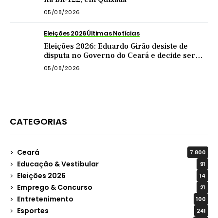
05/08/2026
Eleições 2026
Últimas Notícias
Eleições 2026: Eduardo Girão desiste de
disputa no Governo do Ceará e decide ser
vice de Zema
05/08/2026
CATEGORIAS
Ceará
7.800
Educação & Vestibular
91
Eleições 2026
14
Emprego & Concurso
21
Entretenimento
100
Esportes
241