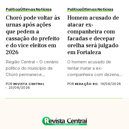
Política
Últimas Notícias
Política
Últimas Notícias
Choró pode voltar às
Homem acusado de
urnas após ações
atacar ex-
que pedem a
companheira com
cassação do prefeito
facadas e decepar
e do vice eleitos em
orelha será julgado
2026
em Fortaleza
Região Central – O cenário
O homem acusado de
político do município de
tentar matar a ex-
Choró permanece
companheira com dezenas
indefinido...
de golpes...
POR:
REVISTA CENTRAL
POR:
REDAÇÃO RC
19/06/2026
23/06/2026