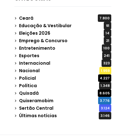
Ceará
7.800
Educação & Vestibular
91
Eleições 2026
14
Emprego & Concurso
21
Entretenimento
100
Esportes
241
Internacional
323
Nacional
1.959
Policial
4.227
Política
1.348
Quixadá
8.605
Quixeramobim
3.776
Sertão Central
3.124
Últimas notícias
3.146