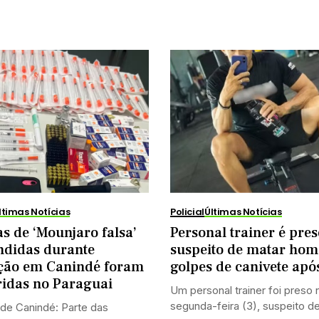
ltimas Notícias
Policial
Últimas Notícias
s de ‘Mounjaro falsa’
Personal trainer é pres
ndidas durante
suspeito de matar ho
ção em Canindé foram
golpes de canivete após
ridas no Paraguai
Um personal trainer foi preso 
segunda-feira (3), suspeito d
de Canindé: Parte das