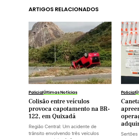
ARTIGOS RELACIONADOS
Policial
Últimas Notícias
Policial
Ú
Colisão entre veículos
Caneta
provoca capotamento na BR-
apree
122, em Quixadá
opera
adqui
Região Central: Um acidente de
trânsito envolvendo três veículos
Sertões 