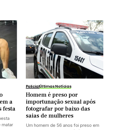
Policial
Últimas Notícias
o
Homem é preso por
mem a
importunação sexual após
 festa
fotografar por baixo das
saias de mulheres
nesta
e matar
Um homem de 56 anos foi preso em