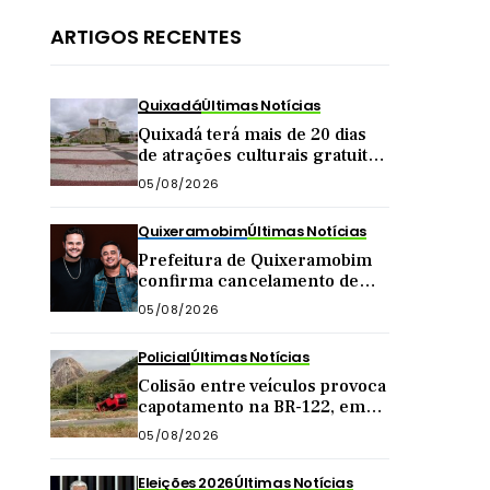
ARTIGOS RECENTES
Quixadá
Últimas Notícias
Quixadá terá mais de 20 dias
de atrações culturais gratuitas
em agosto
05/08/2026
Quixeramobim
Últimas Notícias
Prefeitura de Quixeramobim
confirma cancelamento de
show da dupla Matheus &
05/08/2026
Kauan
Policial
Últimas Notícias
Colisão entre veículos provoca
capotamento na BR-122, em
Quixadá
05/08/2026
Eleições 2026
Últimas Notícias