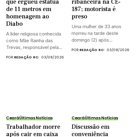
que ergueu estátua
ribanceira na CE-
de 11 metros em
187; motorista é
homenagem ao
preso
Diabo
Uma mulher de 33 anos
morreu na tarde deste
A líder religiosa conhecida
domingo (2) após...
como Mãe Rainha das
Trevas, responsável pela
POR:
REDAÇÃO RC
03/08/2026
construção...
POR:
REDAÇÃO RC
03/08/2026
Ceará
Últimas Notícias
Ceará
Últimas Notícias
Trabalhador morre
Discussão em
após cair em caixa
conveniência