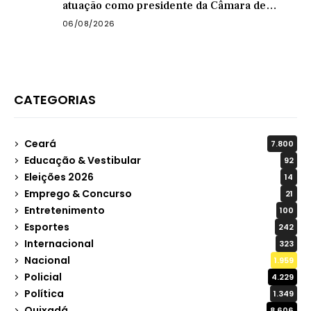
atuação como presidente da Câmara de
Quixadá
06/08/2026
CATEGORIAS
Ceará
7.800
Educação & Vestibular
92
Eleições 2026
14
Emprego & Concurso
21
Entretenimento
100
Esportes
242
Internacional
323
Nacional
1.959
Policial
4.229
Política
1.349
Quixadá
8.606