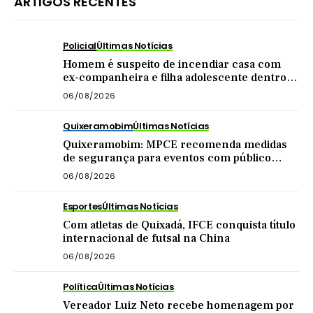
ARTIGOS RECENTES
Policial
Últimas Notícias
Homem é suspeito de incendiar casa com
ex-companheira e filha adolescente dentro
do imóvel
06/08/2026
Quixeramobim
Últimas Notícias
Quixeramobim: MPCE recomenda medidas
de segurança para eventos com público
acima de mil pessoas
06/08/2026
Esportes
Últimas Notícias
Com atletas de Quixadá, IFCE conquista título
internacional de futsal na China
06/08/2026
Política
Últimas Notícias
Vereador Luiz Neto recebe homenagem por