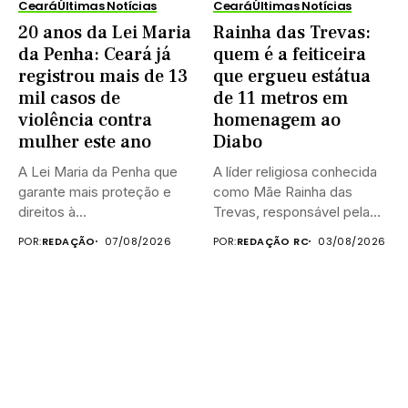
Ceará
Últimas Notícias
Ceará
Últimas Notícias
20 anos da Lei Maria
Rainha das Trevas:
da Penha: Ceará já
quem é a feiticeira
registrou mais de 13
que ergueu estátua
mil casos de
de 11 metros em
violência contra
homenagem ao
mulher este ano
Diabo
A Lei Maria da Penha que
A líder religiosa conhecida
garante mais proteção e
como Mãe Rainha das
direitos à...
Trevas, responsável pela
construção...
POR:
REDAÇÃO
07/08/2026
POR:
REDAÇÃO RC
03/08/2026