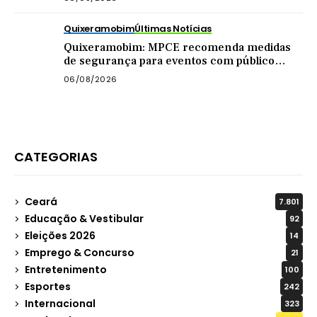
Quixeramobim
Últimas Notícias
Quixeramobim: MPCE recomenda medidas
de segurança para eventos com público
acima de mil pessoas
06/08/2026
CATEGORIAS
Ceará
7.801
Educação & Vestibular
92
Eleições 2026
14
Emprego & Concurso
21
Entretenimento
100
Esportes
242
Internacional
323