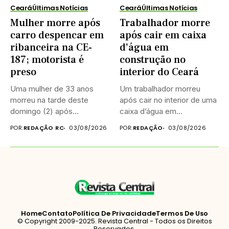
Ceará
Últimas Notícias
Ceará
Últimas Notícias
Mulher morre após
Trabalhador morre
carro despencar em
após cair em caixa
ribanceira na CE-
d’água em
187; motorista é
construção no
preso
interior do Ceará
Uma mulher de 33 anos
Um trabalhador morreu
morreu na tarde deste
após cair no interior de uma
domingo (2) após...
caixa d’água em...
POR:
REDAÇÃO RC
03/08/2026
POR:
REDAÇÃO
03/08/2026
Home
Contato
Política De Privacidade
Termos De Uso
© Copyright 2009-2025. Revista Central - Todos os Direitos
Reservados.