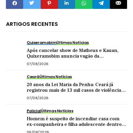
ARTIGOS RECENTES
Quixeramobim
Últimas Notícias
Após cancelar show de Matheus e Kauan,
Quixeramobim anuncia vagão da
Transnordestina como atração de
07/08/2026
aniversário do município
Ceará
Últimas Notícias
20 anos da Lei Maria da Penha: Ceará já
registrou mais de 13 mil casos de violência
contra mulher este ano
07/08/2026
Policial
Últimas Notícias
Homem é suspeito de incendiar casa com
ex-companheira e filha adolescente dentro
do imóvel
06/08/2026