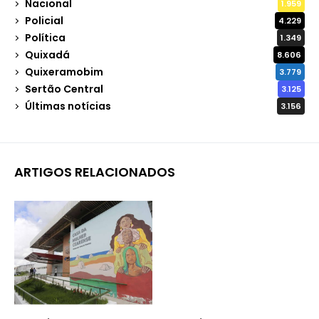
Nacional
1.959
Policial
4.229
Política
1.349
Quixadá
8.606
Quixeramobim
3.779
Sertão Central
3.125
Últimas notícias
3.156
ARTIGOS RELACIONADOS