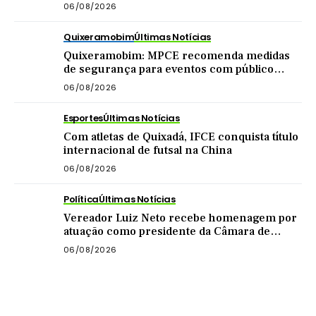
do imóvel
06/08/2026
Quixeramobim
Últimas Notícias
Quixeramobim: MPCE recomenda medidas
de segurança para eventos com público
acima de mil pessoas
06/08/2026
Esportes
Últimas Notícias
Com atletas de Quixadá, IFCE conquista título
internacional de futsal na China
06/08/2026
Política
Últimas Notícias
Vereador Luiz Neto recebe homenagem por
atuação como presidente da Câmara de
Quixadá
06/08/2026