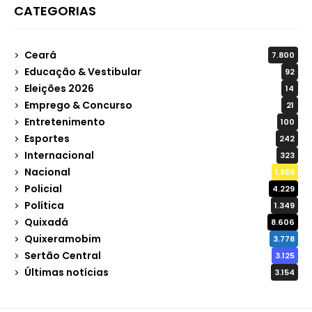
CATEGORIAS
Ceará
7.800
Educação & Vestibular
92
Eleições 2026
14
Emprego & Concurso
21
Entretenimento
100
Esportes
242
Internacional
323
Nacional
1.959
Policial
4.229
Política
1.349
Quixadá
8.606
Quixeramobim
3.778
Sertão Central
3.125
Últimas notícias
3.154