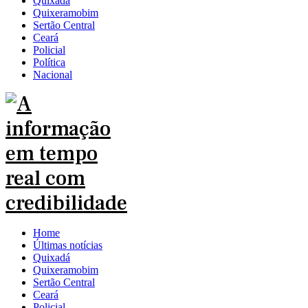
Quixadá
Quixeramobim
Sertão Central
Ceará
Policial
Política
Nacional
Home
Últimas notícias
Quixadá
Quixeramobim
Sertão Central
Ceará
Policial