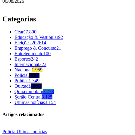
06/08/2026
Categorias
Ceará
7.800
Educação & Vestibular
92
Eleições 2026
14
Emprego & Concurso
21
Entretenimento
100
Esportes
242
Internacional
323
Nacional
1.959
Policial
4.229
Política
1.349
Quixadá
8.606
Quixeramobim
3.778
Sertão Central
3.125
Últimas notícias
3.154
Artigos relacionados
Policial
Últimas notícias