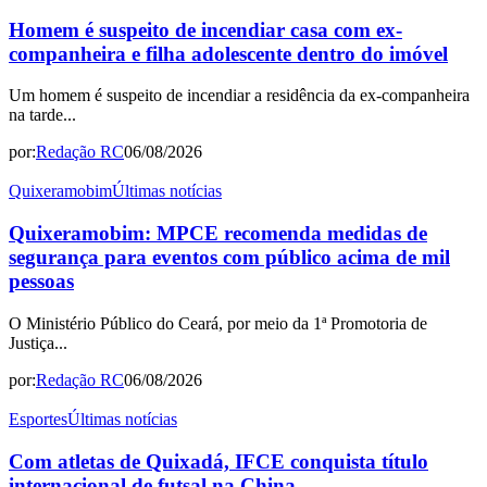
Homem é suspeito de incendiar casa com ex-
companheira e filha adolescente dentro do imóvel
Um homem é suspeito de incendiar a residência da ex-companheira
na tarde...
por:
Redação RC
06/08/2026
Quixeramobim
Últimas notícias
Quixeramobim: MPCE recomenda medidas de
segurança para eventos com público acima de mil
pessoas
O Ministério Público do Ceará, por meio da 1ª Promotoria de
Justiça...
por:
Redação RC
06/08/2026
Esportes
Últimas notícias
Com atletas de Quixadá, IFCE conquista título
internacional de futsal na China