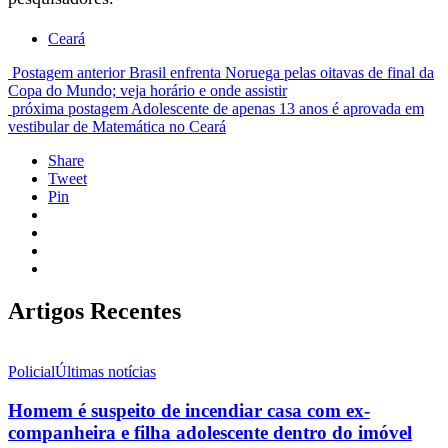
Ceará
Postagem anterior
Brasil enfrenta Noruega pelas oitavas de final da
Copa do Mundo; veja horário e onde assistir
próxima postagem
Adolescente de apenas 13 anos é aprovada em
vestibular de Matemática no Ceará
Share
Tweet
Pin
Artigos Recentes
Policial
Últimas notícias
Homem é suspeito de incendiar casa com ex-
companheira e filha adolescente dentro do imóvel