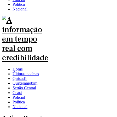
Política
Nacional
Home
Últimas notícias
Quixadá
Quixeramobim
Sertão Central
Ceará
Policial
Política
Nacional