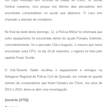
Um caso inusitado tem ocorrido na cidade de Choró, no Sertão
Central cearense, isso porque nos últimos dias pescadores tem
encontrado computadores no açude que abastece. O caso tem
chamado a atenção de moradores.
No final da tarde deste domingo, 12, a Polícia Militar foi informada que
outro equipamento foi encontrado dentro do açude Pompeu Sobrinho,
coincidentemente, foi o pescador Chico Augusto, o mesmo que havia
encontrado outra CPU, no dia 18 de setembro, o registro foi feito pelo
repórter Paulo Simião.
O Sub-Tenente Valder recolheu o equipamento e entregou na
Delegacia Regional de Policia Civil de Quixadá, em virtude do grande
número de computadores que foram furtados em Choró, nos anos de
2013 e 2014, deve-se abrir uma investigação.
{module [270]}