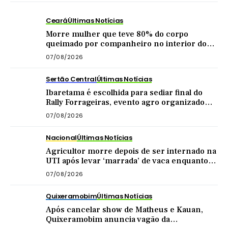
Ceará
Últimas Notícias
Morre mulher que teve 80% do corpo
queimado por companheiro no interior do
Ceará
07/08/2026
Sertão Central
Últimas Notícias
Ibaretama é escolhida para sediar final do
Rally Forrageiras, evento agro organizado
pela CNA
07/08/2026
Nacional
Últimas Notícias
Agricultor morre depois de ser internado na
UTI após levar ‘marrada’ de vaca enquanto
tirava leite
07/08/2026
Quixeramobim
Últimas Notícias
Após cancelar show de Matheus e Kauan,
Quixeramobim anuncia vagão da