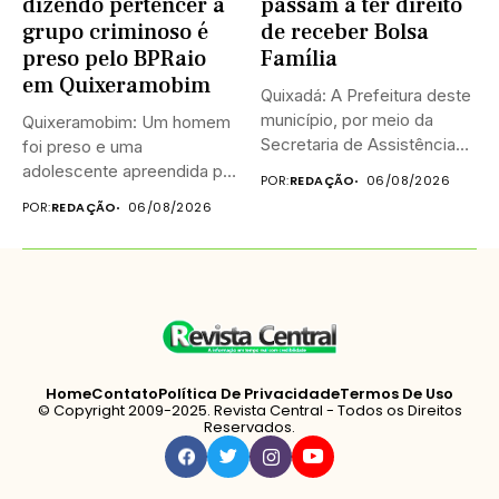
dizendo pertencer a
passam a ter direito
grupo criminoso é
de receber Bolsa
preso pelo BPRaio
Família
em Quixeramobim
Quixadá: A Prefeitura deste
município, por meio da
Quixeramobim: Um homem
Secretaria de Assistência
foi preso e uma
Social...
adolescente apreendida por
POR:
REDAÇÃO
06/08/2026
equipes do...
POR:
REDAÇÃO
06/08/2026
Home
Contato
Política De Privacidade
Termos De Uso
© Copyright 2009-2025. Revista Central - Todos os Direitos
Reservados.