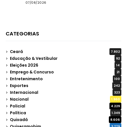
Transnordestina como atração de
07/08/2026
aniversário do município
CATEGORIAS
Ceará
7.802
Educação & Vestibular
92
Eleições 2026
14
Emprego & Concurso
21
Entretenimento
100
Esportes
242
Internacional
323
Nacional
1.960
Policial
4.229
Política
1.349
Quixadá
8.606
Quixeramobim
3.779