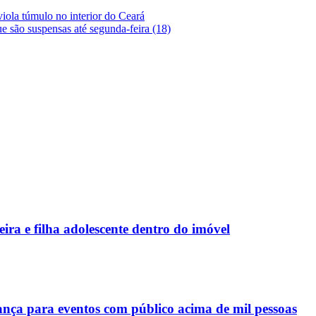
iola túmulo no interior do Ceará
 são suspensas até segunda-feira (18)
ra e filha adolescente dentro do imóvel
a para eventos com público acima de mil pessoas