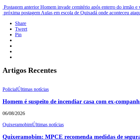
Postagem anterior
Homem invade cemitério após enterro do irmão e v
próxima postagem
Aulas em escola de Quixadá onde aconteceu ataque
Share
Tweet
Pin
Artigos Recentes
Policial
Últimas notícias
Homem é suspeito de incendiar casa com ex-companhei
06/08/2026
Quixeramobim
Últimas notícias
Quixeramobim: MPCE recomenda medidas de seguranç