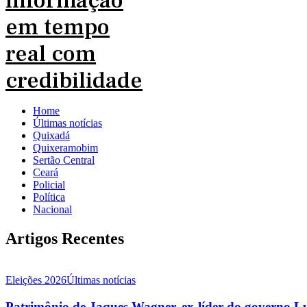
Home
Últimas notícias
Quixadá
Quixeramobim
Sertão Central
Ceará
Policial
Política
Nacional
Artigos Recentes
Eleições 2026
Últimas notícias
Patrimônio de Jaques Wagner, ex-líder do governo L