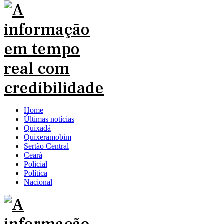
Home
Últimas notícias
Quixadá
Quixeramobim
Sertão Central
Ceará
Policial
Política
Nacional