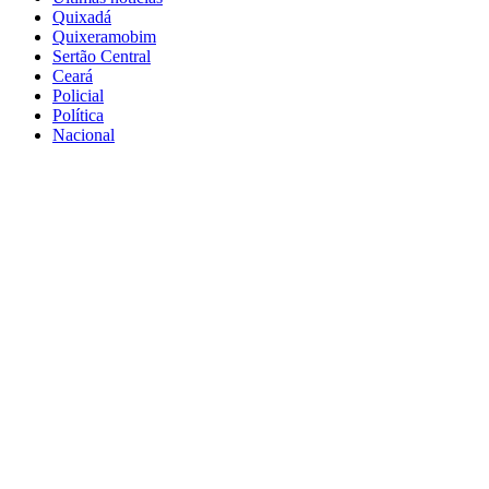
Quixadá
Quixeramobim
Sertão Central
Ceará
Policial
Política
Nacional