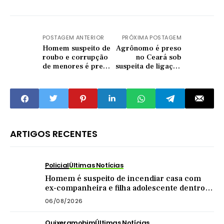
POSTAGEM ANTERIOR
PRÓXIMA POSTAGEM
Homem suspeito de
Agrônomo é preso
roubo e corrupção
no Ceará sob
de menores é preso
suspeita de ligação
em Morada Nova
com facção; família
reivindica sua
inocência
ARTIGOS RECENTES
Policial
Últimas Notícias
Homem é suspeito de incendiar casa com
ex-companheira e filha adolescente dentro
do imóvel
06/08/2026
Quixeramobim
Últimas Notícias