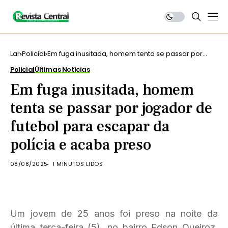
Lar
Policial
Em fuga inusitada, homem tenta se passar por
jogador de futebol para escapar da polícia e
Policial
Últimas Notícias
acaba preso
Em fuga inusitada, homem
tenta se passar por jogador de
futebol para escapar da
polícia e acaba preso
08/08/2025
1 MINUTOS LIDOS
Um jovem de 25 anos foi preso na noite da
última terça-feira (5), no bairro Edson Queiroz,