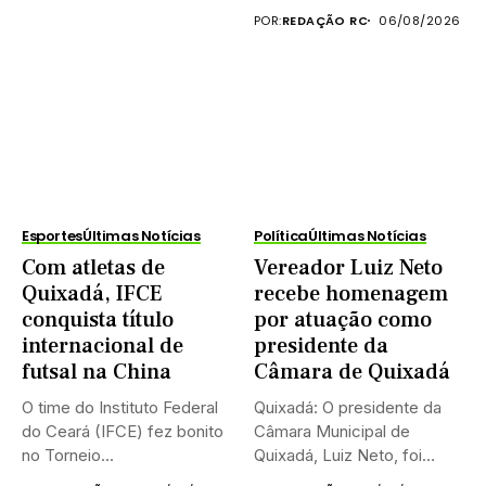
POR:
REDAÇÃO RC
06/08/2026
Esportes
Últimas Notícias
Política
Últimas Notícias
Com atletas de
Vereador Luiz Neto
Quixadá, IFCE
recebe homenagem
conquista título
por atuação como
internacional de
presidente da
futsal na China
Câmara de Quixadá
O time do Instituto Federal
Quixadá: O presidente da
do Ceará (IFCE) fez bonito
Câmara Municipal de
no Torneio...
Quixadá, Luiz Neto, foi
homenageado na...