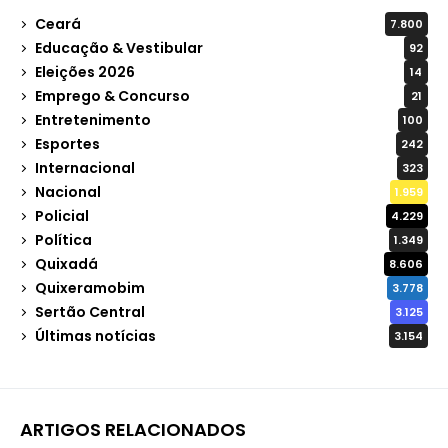
Ceará
7.800
Educação & Vestibular
92
Eleições 2026
14
Emprego & Concurso
21
Entretenimento
100
Esportes
242
Internacional
323
Nacional
1.959
Policial
4.229
Política
1.349
Quixadá
8.606
Quixeramobim
3.778
Sertão Central
3.125
Últimas notícias
3.154
ARTIGOS RELACIONADOS