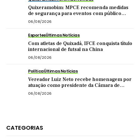
Quixeramobim: MPCE recomenda medidas
de segurança para eventos com público
acima de mil pessoas
06/08/2026
Esportes
Últimas Notícias
Com atletas de Quixadá, IFCE conquista título
internacional de futsal na China
06/08/2026
Política
Últimas Notícias
Vereador Luiz Neto recebe homenagem por
atuação como presidente da Câmara de
Quixadá
06/08/2026
CATEGORIAS