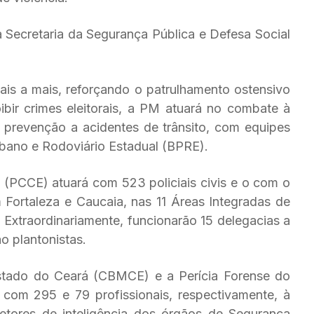
 Secretaria da Segurança Pública e Defesa Social
onais a mais, reforçando o patrulhamento ostensivo
bir crimes eleitorais, a PM atuará no combate à
 prevenção a acidentes de trânsito, com equipes
rbano e Rodoviário Estadual (BPRE).
á (PCCE) atuará com 523 policiais civis e o com o
Fortaleza e Caucaia, nas 11 Áreas Integradas de
 Extraordinariamente, funcionarão 15 delegacias a
o plantonistas.
stado do Ceará (CBMCE) e a Perícia Forense do
com 295 e 79 profissionais, respectivamente, à
etores de inteligência dos órgãos de Segurança