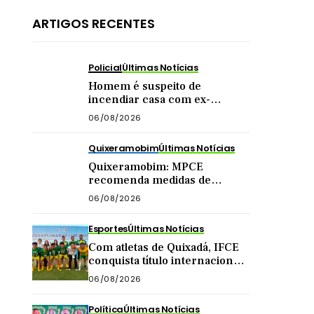
ARTIGOS RECENTES
Policial
Últimas Notícias
Homem é suspeito de
incendiar casa com ex-
companheira e filha
06/08/2026
adolescente dentro do imóvel
Quixeramobim
Últimas Notícias
Quixeramobim: MPCE
recomenda medidas de
segurança para eventos com
06/08/2026
público acima de mil pessoas
Esportes
Últimas Notícias
Com atletas de Quixadá, IFCE
conquista título internacional
de futsal na China
06/08/2026
Política
Últimas Notícias