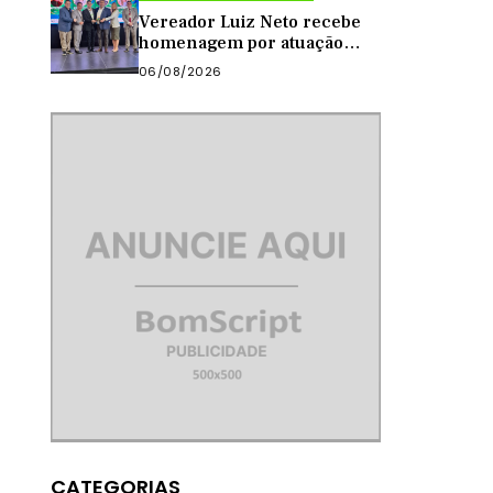
Vereador Luiz Neto recebe
homenagem por atuação
como presidente da Câmara
06/08/2026
de Quixadá
CATEGORIAS