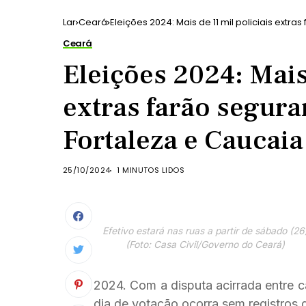
Lar
Ceará
Eleições 2024: Mais de 11 mil policiais extr
Ceará
Eleições 2024: Mais 
extras farão segura
Fortaleza e Caucaia
25/10/2024
1 MINUTOS LIDOS
Efetivo estará nas ruas a partir de sábado (26
(Foto: Casa Civil/Governo do Ceará)
2024. Com a disputa acirrada entre ca
dia de votação ocorra sem registros d