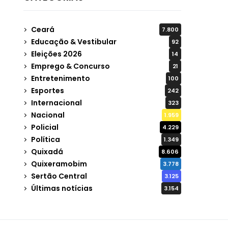
Ceará
7.800
Educação & Vestibular
92
Eleições 2026
14
Emprego & Concurso
21
Entretenimento
100
Esportes
242
Internacional
323
Nacional
1.959
Policial
4.229
Política
1.349
Quixadá
8.606
Quixeramobim
3.778
Sertão Central
3.125
Últimas notícias
3.154