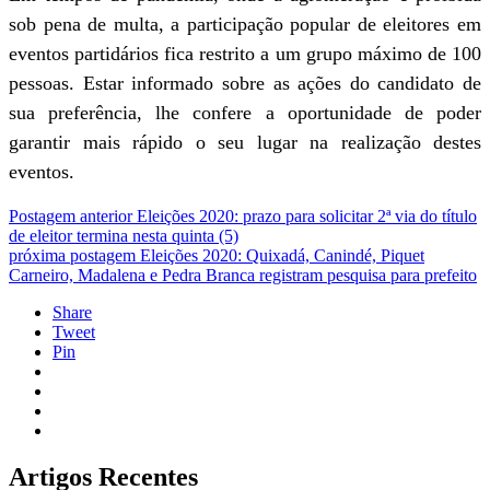
sob pena de multa, a participação popular de eleitores em
eventos partidários fica restrito a um grupo máximo de 100
pessoas. Estar informado sobre as ações do candidato de
sua preferência, lhe confere a oportunidade de poder
garantir mais rápido o seu lugar na realização destes
eventos.
Postagem anterior
Eleições 2020: prazo para solicitar 2ª via do título
de eleitor termina nesta quinta (5)
próxima postagem
Eleições 2020: Quixadá, Canindé, Piquet
Carneiro, Madalena e Pedra Branca registram pesquisa para prefeito
Share
Tweet
Pin
Artigos Recentes