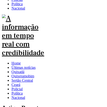
Política
Nacional
Home
Últimas notícias
Quixadá
Quixeramobim
Sertão Central
Ceará
Policial
Política
Nacional