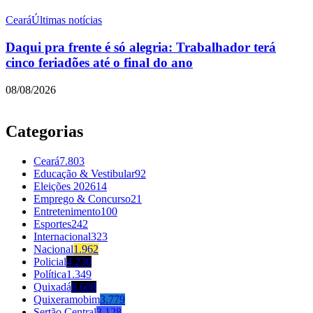
Ceará
Últimas notícias
Daqui pra frente é só alegria: Trabalhador terá
cinco feriadões até o final do ano
08/08/2026
Categorias
Ceará
7.803
Educação & Vestibular
92
Eleições 2026
14
Emprego & Concurso
21
Entretenimento
100
Esportes
242
Internacional
323
Nacional
1.962
Policial
4.230
Política
1.349
Quixadá
8.608
Quixeramobim
3.779
Sertão Central
3.128