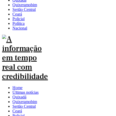
Quixadá
Quixeramobim
Sertão Central
Ceará
Policial
Política
Nacional
Home
Últimas notícias
Quixadá
Quixeramobim
Sertão Central
Ceará
Policial