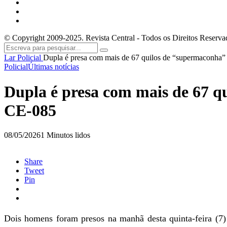
© Copyright 2009-2025. Revista Central - Todos os Direitos Reserva
Lar
Policial
Dupla é presa com mais de 67 quilos de “supermaconha
Policial
Últimas notícias
Dupla é presa com mais de 67 
CE-085
08/05/2026
1 Minutos lidos
Share
Tweet
Pin
Dois homens foram presos na manhã desta quinta-feira (7)