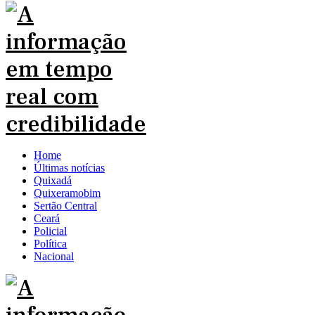
Home
Últimas notícias
Quixadá
Quixeramobim
Sertão Central
Ceará
Policial
Política
Nacional