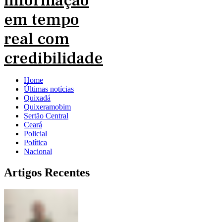
Home
Últimas notícias
Quixadá
Quixeramobim
Sertão Central
Ceará
Policial
Política
Nacional
Artigos Recentes