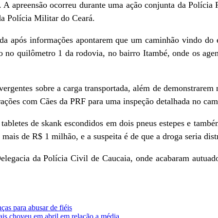
 A apreensão ocorreu durante uma ação conjunta da Polícia 
a Polícia Militar do Ceará.
ada após informações apontarem que um caminhão vindo do e
do no quilômetro 1 da rodovia, no bairro Itambé, onde os age
ivergentes sobre a carga transportada, além de demonstrarem 
erações com Cães da PRF para uma inspeção detalhada no cam
 tabletes de skank escondidos em dois pneus estepes e também
 mais de R$ 1 milhão, e a suspeita é de que a droga seria dist
egacia da Polícia Civil de Caucaia, onde acabaram autuados 
nças para abusar de fiéis
ais choveu em abril em relação a média