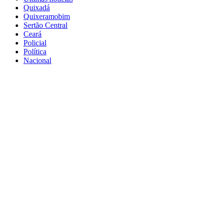
Quixadá
Quixeramobim
Sertão Central
Ceará
Policial
Política
Nacional