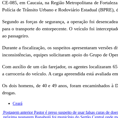
CE-085, em Caucaia, na Região Metropolitana de Fortaleza.
Polícia de Trânsito Urbano e Rodoviário Estadual (BPRE), d
Segundo as forças de segurança, a operação foi desencade
para o transporte do entorpecente. O veículo foi intercepta
ao passageiro.
Durante a fiscalização, os suspeitos apresentaram versões d
inconsistências, equipes solicitaram apoio do Grupo de Op
Com auxílio de um cão farejador, os agentes localizaram 65
a carroceria do veículo. A carga apreendida está avaliada em
Os dois homens, de 40 e 49 anos, foram encaminhados à Del
drogas.
Ceará
Postagem anterior
Pastor é preso suspeito de usar falsas curas de doe
próxima postagem
Banabuiú foi município do Sertão Central onde m