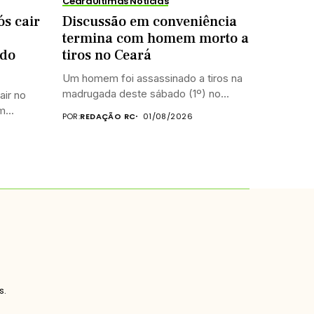
Ceará
Últimas Notícias
s cair
Discussão em conveniência
termina com homem morto a
 do
tiros no Ceará
Um homem foi assassinado a tiros na
madrugada deste sábado (1º) no...
air no
...
POR:
REDAÇÃO RC
01/08/2026
s.