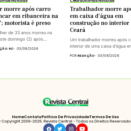
timas Notícias
Ceará
Últimas Notícias
r morre após carro
Trabalhador morre apó
ncar em ribanceira na
em caixa d’água em
; motorista é preso
construção no interior
Ceará
her de 33 anos morreu na
ste domingo (2) após...
Um trabalhador morreu após c
interior de uma caixa d’água em
ÇÃO RC
03/08/2026
POR:
REDAÇÃO
03/08/2026
Home
Contato
Política De Privacidade
Termos De Uso
 Copyright 2009-2025. Revista Central - Todos os Direitos Reservado