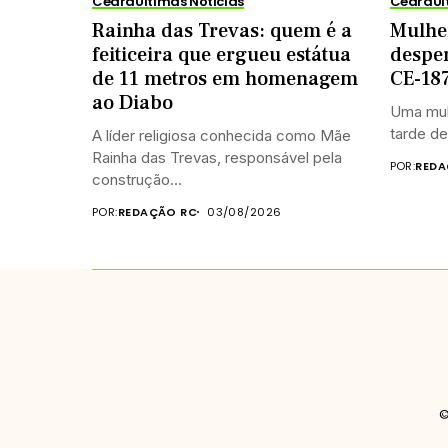
Ceará
Últimas Notícias
Ceará
Úl
Rainha das Trevas: quem é a
Mulhe
feiticeira que ergueu estátua
despe
de 11 metros em homenagem
CE-187
ao Diabo
Uma mul
tarde de
A líder religiosa conhecida como Mãe
Rainha das Trevas, responsável pela
POR:
REDA
construção...
POR:
REDAÇÃO RC
03/08/2026
©