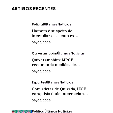
ARTIGOS RECENTES
Policial
Últimas Notícias
Homem é suspeito de
incendiar casa com ex-
companheira e filha
06/08/2026
adolescente dentro do imóvel
Quixeramobim
Últimas Notícias
Quixeramobim: MPCE
recomenda medidas de
segurança para eventos com
06/08/2026
público acima de mil pessoas
Esportes
Últimas Notícias
Com atletas de Quixadá, IFCE
conquista título internacional
de futsal na China
06/08/2026
Política
Últimas Notícias