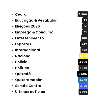
Ceará
7.800
Educação & Vestibular
92
Eleições 2026
14
Emprego & Concurso
21
Entretenimento
100
Esportes
242
Internacional
323
Nacional
1.959
Policial
4.229
Política
1.349
Quixadá
8.606
Quixeramobim
3.778
Sertão Central
3.125
Últimas notícias
3.154