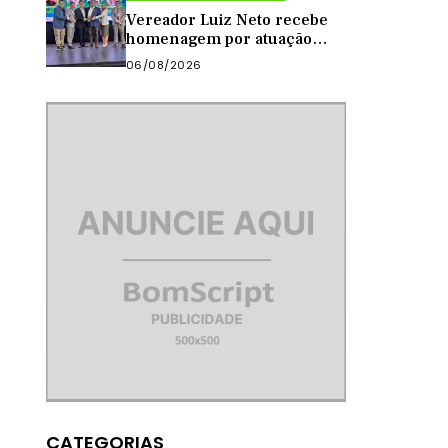
Vereador Luiz Neto recebe
homenagem por atuação
como presidente da Câmara
06/08/2026
de Quixadá
CATEGORIAS