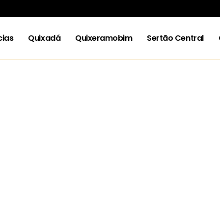
cias
Quixadá
Quixeramobim
Sertão Central