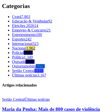
Categorias
Ceará
7.803
Educação & Vestibular
92
Eleições 2026
14
Emprego & Concurso
21
Entretenimento
100
Esportes
242
Internacional
323
Nacional
1.962
Policial
4.230
Política
1.349
Quixadá
8.608
Quixeramobim
3.779
Sertão Central
3.128
Últimas notícias
3.167
Artigos relacionados
Sertão Central
Últimas notícias
Maria da Penha: Mais de 800 casos de violência