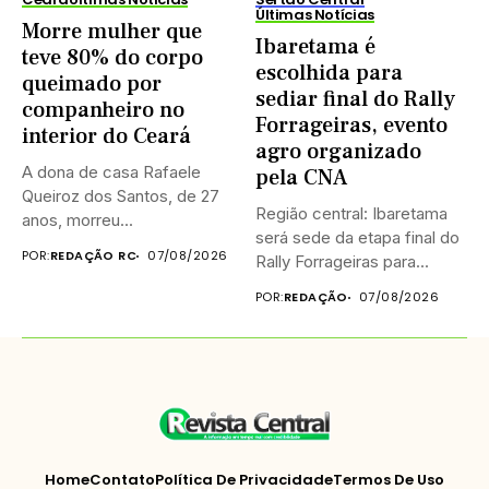
Últimas Notícias
Morre mulher que
Ibaretama é
teve 80% do corpo
escolhida para
queimado por
sediar final do Rally
companheiro no
Forrageiras, evento
interior do Ceará
agro organizado
A dona de casa Rafaele
pela CNA
Queiroz dos Santos, de 27
Região central: Ibaretama
anos, morreu...
será sede da etapa final do
POR:
REDAÇÃO RC
07/08/2026
Rally Forrageiras para...
POR:
REDAÇÃO
07/08/2026
Home
Contato
Política De Privacidade
Termos De Uso