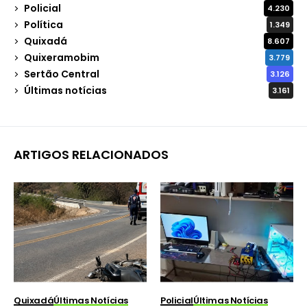
Policial
4.230
Política
1.349
Quixadá
8.607
Quixeramobim
3.779
Sertão Central
3.126
Últimas notícias
3.161
ARTIGOS RELACIONADOS
Quixadá
Últimas Notícias
Policial
Últimas Notícias