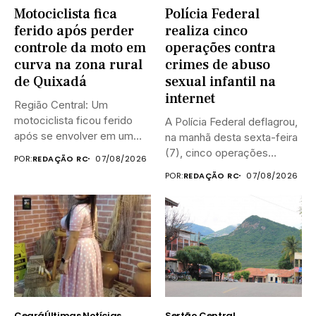
Motociclista fica
Polícia Federal
ferido após perder
realiza cinco
controle da moto em
operações contra
curva na zona rural
crimes de abuso
de Quixadá
sexual infantil na
internet
Região Central: Um
motociclista ficou ferido
A Polícia Federal deflagrou,
após se envolver em um
na manhã desta sexta-feira
acidente...
(7), cinco operações
POR:
REDAÇÃO RC
07/08/2026
simultâneas...
POR:
REDAÇÃO RC
07/08/2026
Ceará
Últimas Notícias
Sertão Central