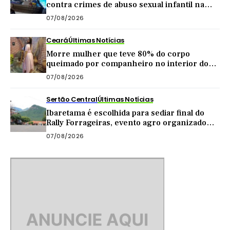
contra crimes de abuso sexual infantil na
internet
07/08/2026
Ceará
Últimas Notícias
Morre mulher que teve 80% do corpo
queimado por companheiro no interior do
Ceará
07/08/2026
Sertão Central
Últimas Notícias
Ibaretama é escolhida para sediar final do
Rally Forrageiras, evento agro organizado
pela CNA
07/08/2026