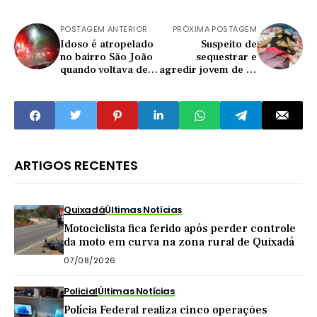
POSTAGEM ANTERIOR
PRÓXIMA POSTAGEM
Idoso é atropelado
Suspeito de
no bairro São João
sequestrar e
quando voltava de
agredir jovem de 17
um culto
anos em Itatira
teria sido morto
por 'tribunal do
crime'
ARTIGOS RECENTES
Quixadá
Últimas Notícias
Motociclista fica ferido após perder controle
da moto em curva na zona rural de Quixadá
07/08/2026
Policial
Últimas Notícias
Polícia Federal realiza cinco operações