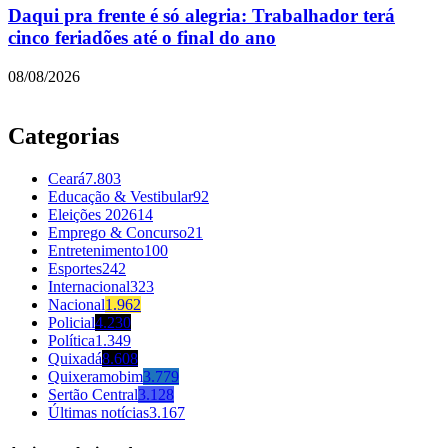
Daqui pra frente é só alegria: Trabalhador terá
cinco feriadões até o final do ano
08/08/2026
Categorias
Ceará
7.803
Educação & Vestibular
92
Eleições 2026
14
Emprego & Concurso
21
Entretenimento
100
Esportes
242
Internacional
323
Nacional
1.962
Policial
4.230
Política
1.349
Quixadá
8.608
Quixeramobim
3.779
Sertão Central
3.128
Últimas notícias
3.167