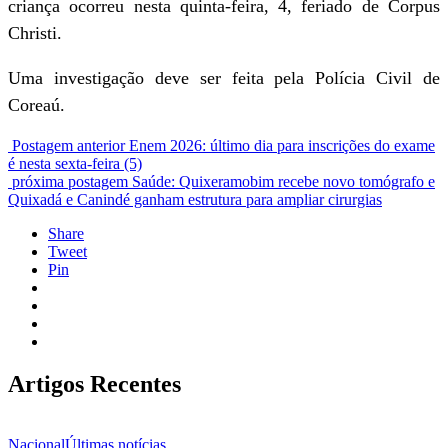
criança ocorreu nesta quinta-feira, 4, feriado de Corpus
Christi.
Uma investigação deve ser feita pela Polícia Civil de
Coreaú.
Postagem anterior
Enem 2026: último dia para inscrições do exame
é nesta sexta-feira (5)
próxima postagem
Saúde: Quixeramobim recebe novo tomógrafo e
Quixadá e Canindé ganham estrutura para ampliar cirurgias
Share
Tweet
Pin
Artigos Recentes
Nacional
Últimas notícias