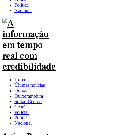
Política
Nacional
Home
Últimas notícias
Quixadá
Quixeramobim
Sertão Central
Ceará
Policial
Política
Nacional