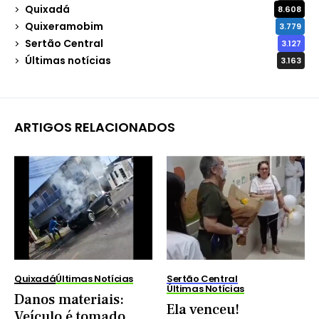
Quixadá
8.608
Quixeramobim
3.779
Sertão Central
3.127
Últimas notícias
3.163
ARTIGOS RELACIONADOS
Quixadá
Últimas Notícias
Sertão Central
Últimas Notícias
Danos materiais:
Ela venceu!
Veículo é tomado