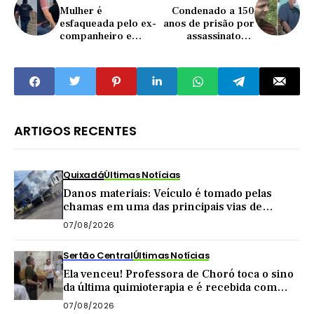
Mulher é
Condenado a 150
esfaqueada pelo ex-
anos de prisão por
companheiro e
assassinatos e
sobrevive após
estupros de
fingir estar morta
mulheres vai para
regime semiaberto
ARTIGOS RECENTES
Quixadá
Últimas Notícias
Danos materiais: Veículo é tomado pelas
chamas em uma das principais vias de
Quixadá
07/08/2026
Sertão Central
Últimas Notícias
Ela venceu! Professora de Choró toca o sino
da última quimioterapia e é recebida com
carreata
07/08/2026