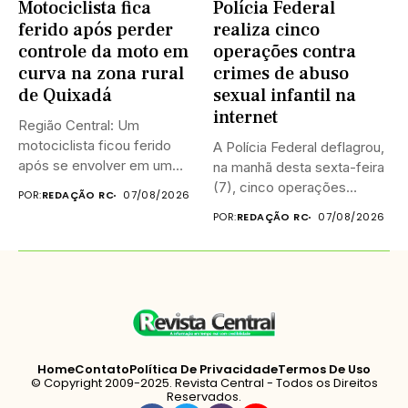
Motociclista fica
Polícia Federal
ferido após perder
realiza cinco
controle da moto em
operações contra
curva na zona rural
crimes de abuso
de Quixadá
sexual infantil na
internet
Região Central: Um
motociclista ficou ferido
A Polícia Federal deflagrou,
após se envolver em um
na manhã desta sexta-feira
acidente...
(7), cinco operações
POR:
REDAÇÃO RC
07/08/2026
simultâneas...
POR:
REDAÇÃO RC
07/08/2026
Home
Contato
Política De Privacidade
Termos De Uso
© Copyright 2009-2025. Revista Central - Todos os Direitos
Reservados.