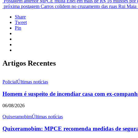
Postagem anterior
MPCE multa Enel em mais de R$ 16 milhões por co
próxima postagem
Carros colidem no cruzamento das ruas Rui Maia
Share
Tweet
Pin
Artigos Recentes
Policial
Últimas notícias
Homem é suspeito de incendiar casa com ex-companhei
06/08/2026
Quixeramobim
Últimas notícias
Quixeramobim: MPCE recomenda medidas de seguranç