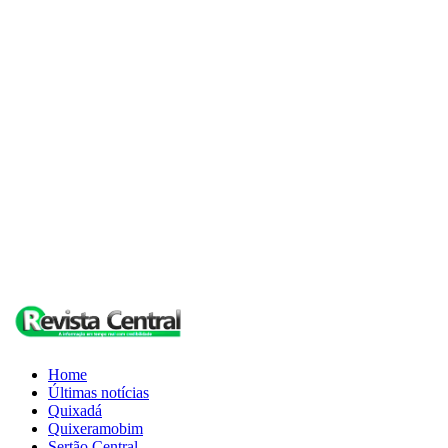
Home
Últimas notícias
Quixadá
Quixeramobim
Sertão Central