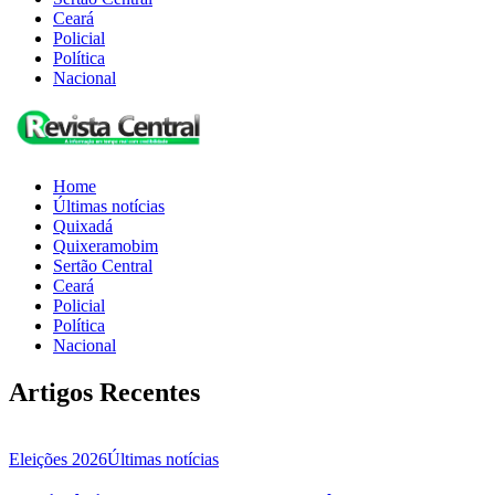
Ceará
Policial
Política
Nacional
Home
Últimas notícias
Quixadá
Quixeramobim
Sertão Central
Ceará
Policial
Política
Nacional
Artigos Recentes
Eleições 2026
Últimas notícias