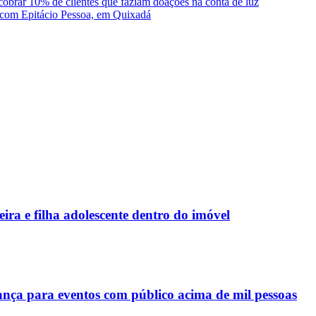
brar 10% de clientes que faziam doações na conta de luz
 com Epitácio Pessoa, em Quixadá
ra e filha adolescente dentro do imóvel
a para eventos com público acima de mil pessoas