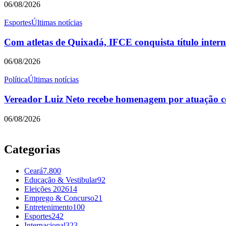
06/08/2026
Esportes
Últimas notícias
Com atletas de Quixadá, IFCE conquista título intern
06/08/2026
Política
Últimas notícias
Vereador Luiz Neto recebe homenagem por atuação 
06/08/2026
Categorias
Ceará
7.800
Educação & Vestibular
92
Eleições 2026
14
Emprego & Concurso
21
Entretenimento
100
Esportes
242
Internacional
323